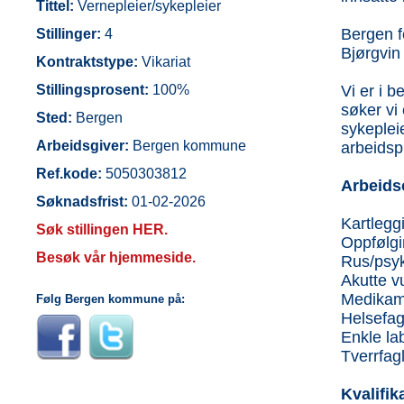
Tittel:
Vernepleier/sykepleier
Bergen f
Stillinger:
4
Bjørgvin 
Kontraktstype:
Vikariat
Vi er i b
Stillingsprosent:
100%
søker vi
Sted:
Bergen
sykeplei
Arbeidsgiver:
Bergen kommune
arbeidsp
Ref.kode:
5050303812
Arbeids
Søknadsfrist:
01-02-2026
Kartlegg
Søk stillingen HER.
Oppfølgi
Besøk vår hjemmeside.
Rus/psyk
Akutte v
Medikam
Følg Bergen kommune på:
Helsefag
Enkle la
Tverrfag
Kvalifik