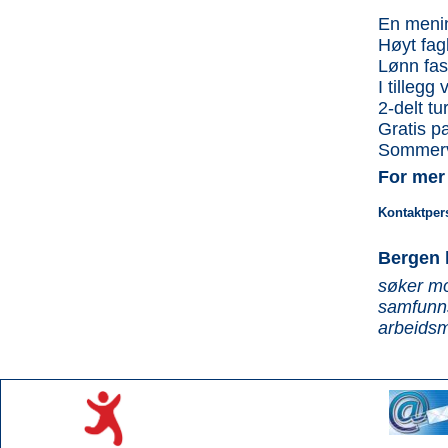
En menin
Høyt fagl
Lønn fast
I tillegg
2-delt tu
Gratis p
Sommervi
For mer
Kontaktper
Bergen
søker mo
samfunns
arbeidsm