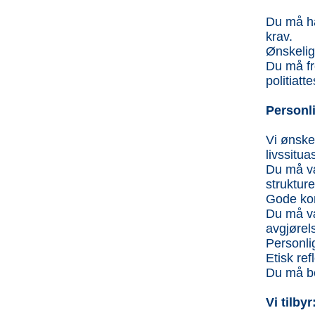
Du må ha
krav.
Ønskelig 
Du må fr
politiatt
Personl
Vi ønske
livssitua
Du må væ
strukture
Gode ko
Du må væ
avgjørels
Personli
Etisk ref
Du må be
Vi tilbyr