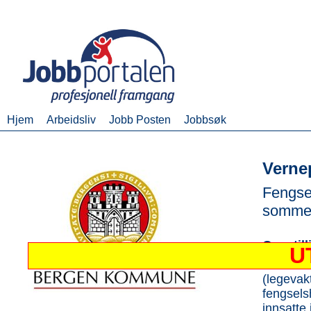
Hjem
Arbeidsliv
Jobb Posten
Jobbsøk
Vernep
Fengsel
sommer
Om still
U
Etat for 
(legevak
fengsels
innsatte