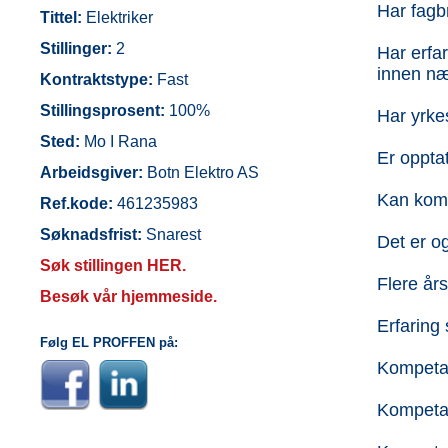
Har fagb
Tittel:
Elektriker
Stillinger:
2
Har erfar
innen næ
Kontraktstype:
Fast
Stillingsprosent:
100%
Har yrkes
Sted:
Mo I Rana
Er oppta
Arbeidsgiver:
Botn Elektro AS
Kan komm
Ref.kode:
461235983
Søknadsfrist:
Snarest
Det er o
Søk stillingen HER.
Flere års
Besøk vår hjemmeside.
Erfaring
Følg EL PROFFEN på:
Kompetan
Kompetan