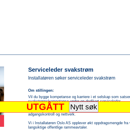
k
Serviceleder svakstrøm
Installatøren søker serviceleder svakstrøm
Om stillingen:
Vil du bygge kompetanse og karriere i et selskap som satser
svakstrømskompetanse under en dedikert serviceleder.
UTGÅTT
I den forbindelsen ser vi etter deg som vil være med bygge 
adgangskontroll og nettverk.
Vi i Installatøren Oslo AS opplever økt oppdragsmengde fra v
langsiktige offentlige rammeavtaler.