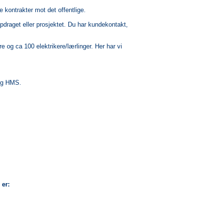
e kontrakter mot det offentlige.
draget eller prosjektet. Du har kundekontakt,
e og ca 100 elektrikere/lærlinger. Her har vi
 og HMS.
 er: