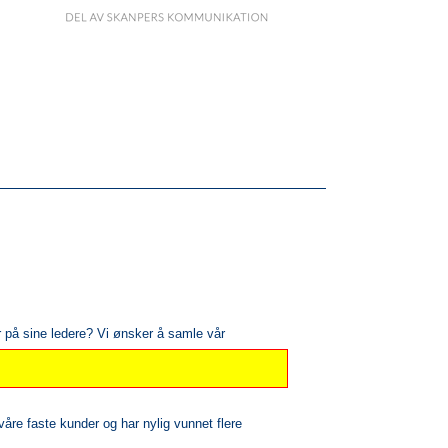
 på sine ledere? Vi ønsker å samle vår
en gruppe innenfor fagområdene brann, ITV,
åre faste kunder og har nylig vunnet flere