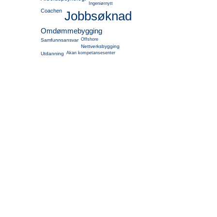
Ingeniørnytt
Coachen
Jobbsøknad
Omdømmebygging
Offshore
Samfunnsansvar
Nettverksbygging
Akan kompetansesenter
Utdanning