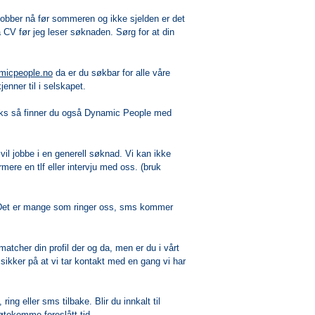
jobber nå før sommeren og ikke sjelden er det
å CV før jeg leser søknaden. Sørg for at din
micpeople.no
da er du søkbar for alle våre
enner til i selskapet.
fks så finner du også Dynamic People med
vil jobbe i en generell søknad. Vi kan ikke
mere en tlf eller intervju med oss. (bruk
. Det er mange som ringer oss, sms kommer
matcher din profil der og da, men er du i vårt
ikker på at vi tar kontakt med en gang vi har
, ring eller sms tilbake.
B
lir du innkalt til
møtekomme foreslått tid.