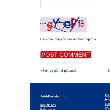
Click the image to see another captcha.
« Har jeg gått ut på dato?
B
Du 
JobbPortalen.no
Hvo
God
Kontakt oss
CV
Referanser