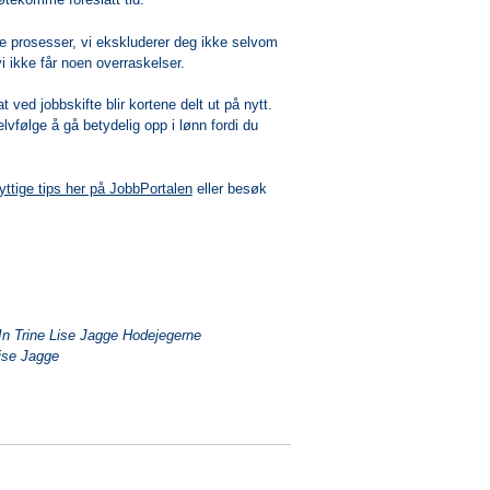
re prosesser, vi ekskluderer deg ikke selvom
vi ikke får noen overraskelser.
 ved jobbskifte blir kortene delt ut på nytt.
lvfølge å gå betydelig opp i lønn fordi du
yttige tips her på JobbPortalen
eller besøk
In Trine Lise Jagge Hodejegerne
Lise Jagge