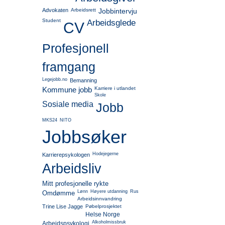
Advokaten
Arbeidsrett
Jobbintervju
Student
Arbeidsglede
CV
Profesjonell
framgang
Legejobb.no
Bemanning
Kommune jobb
Karriere i utlandet
Skole
Sosiale media
Jobb
MKS24
NITO
Jobbsøker
Hodejegerne
Karrierepsykologen
Arbeidsliv
Mitt profesjonelle rykte
Lønn
Høyere utdanning
Rus
Omdømme
Arbeidsinnvandring
Trine Lise Jagge
Pøbelprosjektet
Helse Norge
Alkoholmissbruk
Arbeidspsykologi