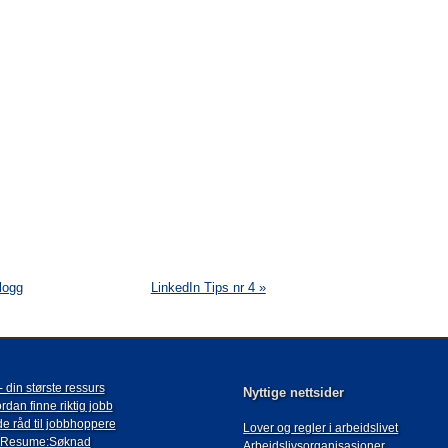
logg
LinkedIn Tips nr 4 »
- din største ressurs
Nyttige nettsider
rdan finne riktig jobb
e råd til jobbhoppere
Lover og regler i arbeidslivet
-Resume:Søknad
Arbeidslivsorganisasjoner