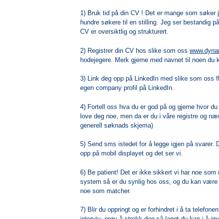
1) Bruk tid på din CV ! Det er mange som søker 
hundre søkere til en stilling. Jeg ser bestandig p
CV er oversiktlig og strukturert.
2) Registrer din CV hos slike som oss
www.dyna
hodejegere. Merk gjerne med navnet til noen du kj
3) Link deg opp på LinkedIn med slike som oss 
egen company profil på LinkedIn.
4) Fortell oss hva du er god på og gjerne hvor du 
love deg noe, men da er du i våre registre og nær
generell søknads skjema)
5) Send sms istedet for å legge igjen på svarer
opp på mobil displayet og det ser vi.
6) Be patient! Det er ikke sikkert vi har noe som 
system så er du synlig hos oss, og du kan være s
noe som matcher.
7) Blir du oppringt og er forhindret i å ta telefonen
intervju, prøv å strekk deg så langt du kan i å i