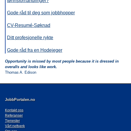
lønnsforhandlinger?
Gode råd til deg som jobbhopper
CV-Resum
é-Søknad
Ditt profesjonelle rykte
Gode råd fra en Hodejeger
Opportunity is missed by most people because it is dressed in
overalls and looks like work.
Thomas A. Edison
JobbPortalen.no
Kontakt oss
Referanser
Tjenester
Vårt nettverk