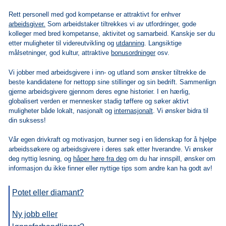
Rett personell med god kompetanse er attraktivt for enhver
arbeidsgiver.
Som arbeidstaker tiltrekkes vi av utfordringer, gode
kolleger med bred kompetanse, aktivitet og samarbeid. Kanskje ser du
etter muligheter til videreutvikling og
utdanning
. Langsiktige
målsetninger, god kultur, attraktive
bonusordninger
osv.
Vi jobber med arbeidsgivere i inn- og utland som ønsker tiltrekke de
beste kandidatene for nettopp sine stillinger og sin bedrift. Sammenlign
gjerne arbeidsgivere gjennom deres egne historier. I en hærlig,
globalisert verden er mennesker stadig tøffere og søker aktivt
muligheter både lokalt, nasjonalt og
internasjonalt
. Vi ønsker bidra til
din suksess!
Vår egen drivkraft og motivasjon, bunner seg i en lidenskap for å hjelpe
arbeidssøkere og arbeidsgivere i deres søk etter hverandre. Vi ønsker
deg nyttig lesning, og
håper høre fra deg
om du har innspill, ønsker om
informasjon du ikke finner eller nyttige tips som andre kan ha godt av!
Potet eller diamant?
Ny jobb eller