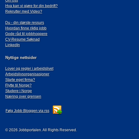
Om oss
Hva kan vi gjøre for din bedrift?
Rekrutter med Video?
Du - din største ressurs
Hvordan finne riktig jobb
Gode råd til jobbhoppere
CV-Resume:Søknad
LinkedIn
Nyttige nettsider
Lover og regler i arbeidslivet
Arbeidslivsorganisasjoner
Starte eget firma?
Flytte til Norge?
Studere i Norge
Næring over grensen
Følg Jobb Bloggen via rss
© 2026 Jobbportalen. All Rights Reserved.