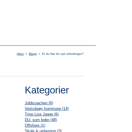
Hjem
>
Blogg
>
Er du klar for nye utfordringer?
Kategorier
Jobbcoachen (6)
Vestvågøy kommune (14)
Trine Lise Jagge (6)
DU- som leder (48)
Offshore (1)
Skole & utdanning (3)