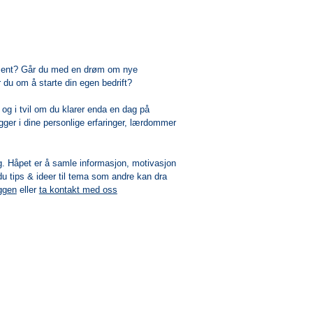
ement? Går du med en drøm om nye
du om å starte din egen bedrift?
 og i tvil om du klarer enda en dag på
ligger i dine personlige erfaringer, lærdommer
g. Håpet er å samle informasjon, motivasjon
du tips & ideer til tema som andre kan dra
ggen
eller
ta kontakt med oss