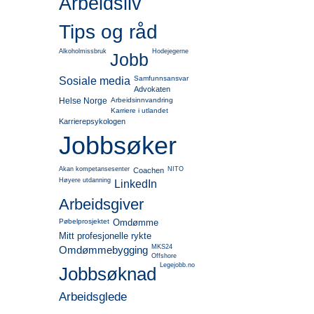
Arbeidsliv
Tips og råd
Alkoholmissbruk
Hodejegerne
Jobb
Samfunnsansvar
Sosiale media
Advokaten
Helse Norge
Arbeidsinnvandring
Karriere i utlandet
Karrierepsykologen
Jobbsøker
Akan kompetansesenter
NITO
Coachen
Høyere utdanning
LinkedIn
Arbeidsgiver
Pøbelprosjektet
Omdømme
Mitt profesjonelle rykte
MKS24
Omdømmebygging
Offshore
Legejobb.no
Jobbsøknad
Arbeidsglede