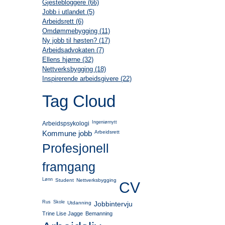
Gjestebloggere (66)
Jobb i utlandet (5)
Arbeidsrett (6)
Omdømmebygging (11)
Ny jobb til høsten? (17)
Arbeidsadvokaten (7)
Ellens hjørne (32)
Nettverksbygging (18)
Inspirerende arbeidsgivere (22)
Tag Cloud
Ingeniørnytt
Arbeidspsykologi
Kommune jobb
Arbeidsrett
Profesjonell
framgang
Lønn
Student
Nettverksbygging
CV
Rus
Skole
Utdanning
Jobbintervju
Trine Lise Jagge
Bemanning