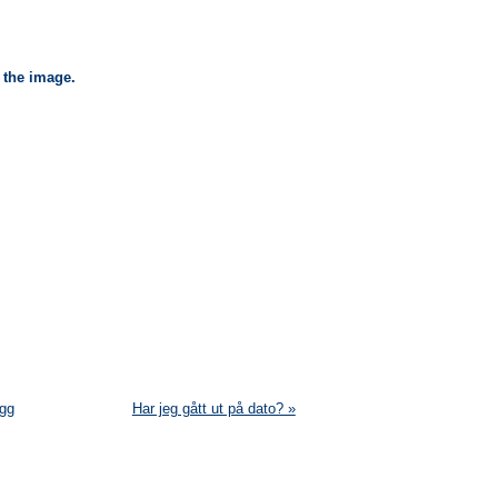
 the image.
gg
Har jeg gått ut på dato? »