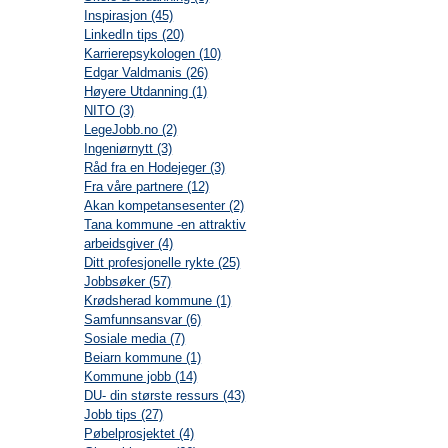
Inspirasjon (45)
LinkedIn tips (20)
Karrierepsykologen (10)
Edgar Valdmanis (26)
Høyere Utdanning (1)
NITO (3)
LegeJobb.no (2)
Ingeniørnytt (3)
Råd fra en Hodejeger (3)
Fra våre partnere (12)
Akan kompetansesenter (2)
Tana kommune -en attraktiv
arbeidsgiver (4)
Ditt profesjonelle rykte (25)
Jobbsøker (57)
Krødsherad kommune (1)
Samfunnsansvar (6)
Sosiale media (7)
Beiarn kommune (1)
Kommune jobb (14)
DU- din største ressurs (43)
Jobb tips (27)
Pøbelprosjektet (4)