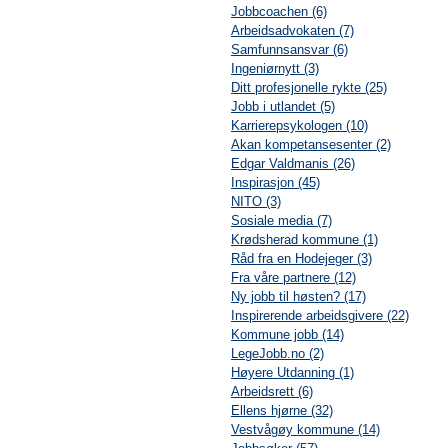
Jobbcoachen (6)
Arbeidsadvokaten (7)
Samfunnsansvar (6)
Ingeniørnytt (3)
Ditt profesjonelle rykte (25)
Jobb i utlandet (5)
Karrierepsykologen (10)
Akan kompetansesenter (2)
Edgar Valdmanis (26)
Inspirasjon (45)
NITO (3)
Sosiale media (7)
Krødsherad kommune (1)
Råd fra en Hodejeger (3)
Fra våre partnere (12)
Ny jobb til høsten? (17)
Inspirerende arbeidsgivere (22)
Kommune jobb (14)
LegeJobb.no (2)
Høyere Utdanning (1)
Arbeidsrett (6)
Ellens hjørne (32)
Vestvågøy kommune (14)