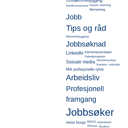
Omdømmebygging
Høyere utdanning
Samfunnsansvar
Bemanning
Jobb
Tips og råd
Nettverksbygging
Jobbsøknad
Karrierepsykologen
LinkedIn
Pøbelprosjektet
Alkoholmissbruk
Sosiale media
Karriere i utlandet
Mitt profesjonelle rykte
Arbeidsliv
Profesjonell
framgang
Jobbsøker
MKS24
Helse Norge
Arbeidsrett
Offshore
Student