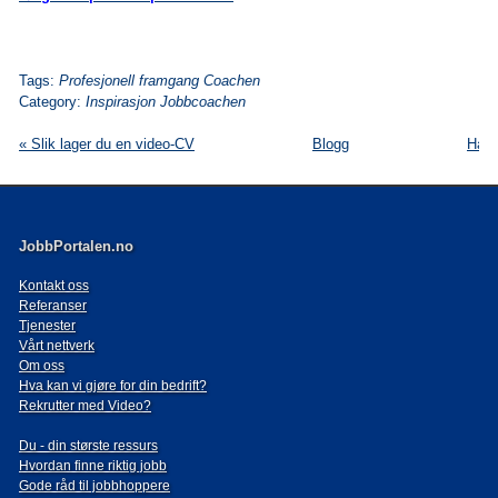
Tags:
Profesjonell framgang Coachen
Category:
Inspirasjon Jobbcoachen
« Slik lager du en video-CV
Blogg
Har 
JobbPortalen.no
Kontakt oss
Referanser
Tjenester
Vårt nettverk
Om oss
Hva kan vi gjøre for din bedrift?
Rekrutter med Video?
Du - din største ressurs
Hvordan finne riktig jobb
Gode råd til jobbhoppere