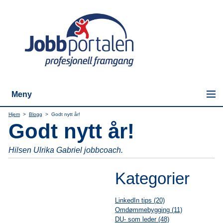
Meny
Hjem
>
Blogg
>
Godt nytt år!
Godt nytt år!
Hilsen Ulrika Gabriel jobbcoach.
Kategorier
LinkedIn tips (20)
Omdømmebygging (11)
DU- som leder (48)