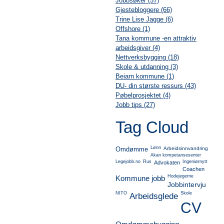
Jobbsøker (57)
Gjestebloggere (66)
Trine Lise Jagge (6)
Offshore (1)
Tana kommune -en attraktiv
arbeidsgiver (4)
Nettverksbygging (18)
Skole & utdanning (3)
Beiarn kommune (1)
DU- din største ressurs (43)
Pøbelprosjektet (4)
Jobb tips (27)
Tag Cloud
Lønn
Omdømme
Arbeidsinnvandring
Akan kompetansesenter
Legejobb.no
Rus
Ingeniørnytt
Advokaten
Coachen
Hodejegerne
Kommune jobb
Jobbintervju
NITO
Skole
Arbeidsglede
CV