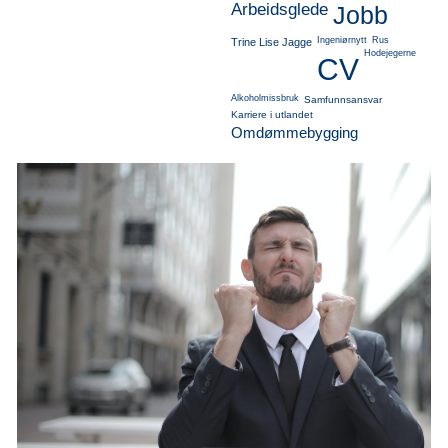
Arbeidsglede
Jobb
Ingeniørnytt
Rus
Trine Lise Jagge
Hodejegerne
CV
Alkoholmissbruk
Samfunnsansvar
Karriere i utlandet
Omdømmebygging