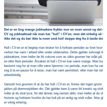
Det er en ting mange jobbsøkere frykter mer en noen annet og det er 
CV og jobbsøknad når man har "hull" i CV'en, men det virkelig så van
ikke det og du bør ikke la noen små hull stoppe deg fra å lande dr
Hull i CV-en er et begrep man bruker for å forklare perioder av livet hvor 
verken har vært i arbeid eller under utdannelse. Dette gjelder selvsagt ikke
jobbsøkere, men heller de litt voksne som av ulike grunner har stått på sid
en eller flere perioder. Årsaken til hull i CV-en kan være mange. Man kan k
bestemt seg for at man ville være hjemme i en periode, man kan ha vært
seg å ta en pause for å reise, man har vært permittert, eller man har rett o
arbeidsledig.
Uansett hva grunnen til at du har hull i CV-en er, finnes det ingen grunn til 
jakten på drømmejobben din.
Det gjelder bare å være litt kreativ og stolt.
måte at du skal lyve, for det lønner seg nesten aldri, men heller at du skal
historie og forklarer hvorfor du har hull på en ærlig og stolt måte. Ikke glem
er viktig erfaring.