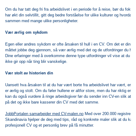
Om du har tatt deg fri fra arbeidslivet i en periode for å reise, bør du foku
har økt din selvtillit, gitt deg bedre forståelse for ulike kulturer og hvorda
sammen med mange ulike personligheter.
Vær ærlig om sykdom
Egen eller andres sykdom er ofte årsaken til hull i en CV. Om det er din 
måttet jobbe deg gjennom, så vær ærlig med det og de utfordringer du ha
Dine erfaringer med å overkomme denne type utfordringer vil vise at du h
ikke gir opp når ting blir vanskelige.
Vær stolt av historien din
Uansett hva årsaken til at du har vært borte fra arbeidslivet har vært, er det
er ærlig og stolt. Om du føler hullene er altfor store, men du har riktig erf
kan du også vurdere å ringe arbeidsgiver før du sender inn CV-en slik a
på det og ikke bare kasserer din CV med det samme.
JobbPortalen samarbeider med CV-malen.no
Med over 200.000 registrerte 
Skandinavia hjelper de deg med tips, råd og konkrete maler slik at du kan
profesjonell CV og et personlig brev på få minutter.