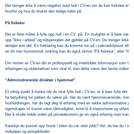
Det trenger ikke å være negativt med hull i CV-en om du kan forklare en fr
hvorfor og hva du brukte den ledige tiden på.
På fisketur
Det er flere måter å fylle opp hull i en CV på. En mulighet er å bare være
opp “Ikke i arbeid” og tidsperioden det gjelder på CV-en. Du trenger ikke 
detaljer enn det. En forklaring kan du komme inn på i søknadsbrevet eller u
en litt mer humoristisk vinkling kan du også skrive “På fisketur”, eller “Hytt
Om resten av CV-en din er profesjonell og inneholder informasjon som tilsi
erfaringen og utdannelsen som skal til, kan dette være den beste måten å f
“Administrerende direktør i hjemmet”
Et viktig punkt å huske når du skal fylle hull i CV-en, er å bare fylle det 
ha betydning for jobben du søker på. Har du vært hjemmeværende, men sa
husholdningen, har du lagt deg til erfaring med en rekke administrative jobb
egenskaper vil kunne være tålmodighet, evne til å improvisere og utføre fl
Det å skulle holde orden på privatøkonomi gir en også erfaring man kan bru
Kanskje du pusset opp huset i tiden du var uten jobb? Vel, da har du i rea
innkjøper og prosjektleder.