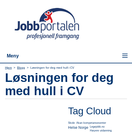
Meny
Hjem
>
Blogg
>
Løsningen for deg med hull i CV
Løsningen for deg
med hull i CV
Tag Cloud
Skole
Akan kompetansesenter
Legejobb.no
Helse Norge
Høyere utdanning