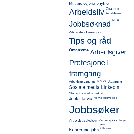
Mitt profesjonelle rykte
Coachen
Arbeidsliv
Arbeidsrett
NITO
Jobbsøknad
Advokaten
Bemanning
Tips og råd
Omdømme
Arbeidsgiver
Profesjonell
framgang
MKS24
Arbeidsinnvandring
Utdanning
Sosiale media
LinkedIn
Student
Pøbelprosjektet
Jobbintervju
Nettverksbygging
Jobbsøker
Arbeidspsykologi
Karrierepsykologen
Lønn
Offshore
Kommune jobb