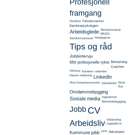
Profesjonell
framgang
Student
Pøbelprosjektet
Karrierepsykologen
Alkoholmissbruk
Arbeidsglede
MKS24
Hodejegerne
Samfunnsansvar
Tips og råd
Jobbintervju
Mitt profesjonelle rykte
Bemanning
Coachen
Offshore
Karriere i utlandet
Høyere utdanning
LinkedIn
Akan kompetansesenter
Skole
Arbeidsrett
Rus
Omdømmebygging
Ingeniørnytt
Sosiale media
Nettverksbygging
Jobb
CV
Utdanning
Arbeidsliv
Legejobb.no
Lønn
Kommune jobb
Advokaten