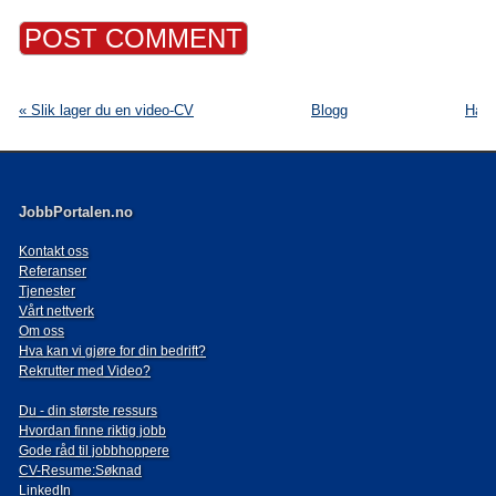
« Slik lager du en video-CV
Blogg
Har 
JobbPortalen.no
Kontakt oss
Referanser
Tjenester
Vårt nettverk
Om oss
Hva kan vi gjøre for din bedrift?
Rekrutter med Video?
Du - din største ressurs
Hvordan finne riktig jobb
Gode råd til jobbhoppere
CV-Resume:Søknad
LinkedIn