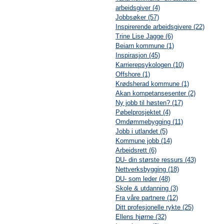
arbeidsgiver (4)
Jobbsøker (57)
Inspirerende arbeidsgivere (22)
Trine Lise Jagge (6)
Beiarn kommune (1)
Inspirasjon (45)
Karrierepsykologen (10)
Offshore (1)
Krødsherad kommune (1)
Akan kompetansesenter (2)
Ny jobb til høsten? (17)
Pøbelprosjektet (4)
Omdømmebygging (11)
Jobb i utlandet (5)
Kommune jobb (14)
Arbeidsrett (6)
DU- din største ressurs (43)
Nettverksbygging (18)
DU- som leder (48)
Skole & utdanning (3)
Fra våre partnere (12)
Ditt profesjonelle rykte (25)
Ellens hjørne (32)