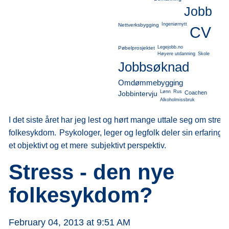
Jobb
Ingeniørnytt
Nettverksbygging
CV
Legejobb.no
Pøbelprosjektet
Høyere utdanning
Skole
Jobbsøknad
Omdømmebygging
Lønn
Rus
Jobbintervju
Coachen
Alkoholmissbruk
I det siste året har jeg lest og hørt mange uttale seg om stre
folkesykdom.
Psykologer, leger og legfolk deler sin erfaring 
et objektivt og et mere
subjektivt perspektiv.
Stress - den nye
folkesykdom?
February 04, 2013 at 9:51 AM