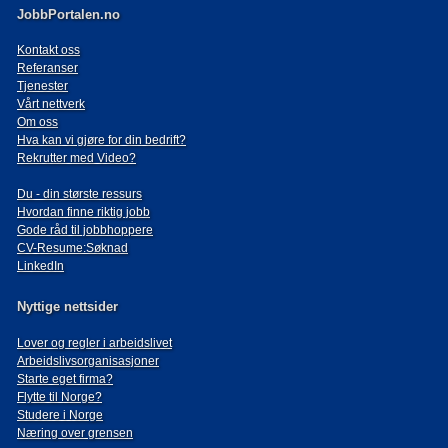
JobbPortalen.no
Kontakt oss
Referanser
Tjenester
Vårt nettverk
Om oss
Hva kan vi gjøre for din bedrift?
Rekrutter med Video?
Du - din største ressurs
Hvordan finne riktig jobb
Gode råd til jobbhoppere
CV-Resume:Søknad
LinkedIn
Nyttige nettsider
Lover og regler i arbeidslivet
Arbeidslivsorganisasjoner
Starte eget firma?
Flytte til Norge?
Studere i Norge
Næring over grensen