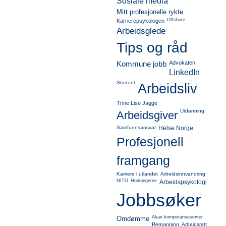
Sosiale media
Mitt profesjonelle rykte
Offshore
Karrierepsykologen
Arbeidsglede
Tips og råd
Kommune jobb
Advokaten
LinkedIn
Student
Arbeidsliv
Trine Lise Jagge
Utdanning
Arbeidsgiver
Samfunnsansvar
Helse Norge
Profesjonell
framgang
Karriere i utlandet
Arbeidsinnvandring
NITO
Hodejegerne
Arbeidspsykologi
Jobbsøker
Akan kompetansesenter
Omdømme
Bemanning
Arbeidsrett