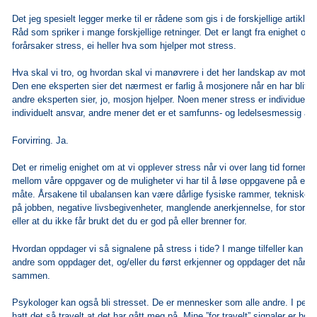
Det jeg spesielt legger merke til er rådene som gis i de forskjellige artikler
Råd
som spriker i mange forskjellige retninger. Det er langt fra enighet o
forårsaker
stress, ei heller hva som hjelper mot stress.
Hva skal vi tro, og hvordan skal vi manøvrere i det her landskap av motsatt
Den ene eksperten sier det nærmest er farlig å mosjonere når en har blitt
andre eksperten sier, jo, mosjon hjelper. Noen mener stress er individuelt
b
individuelt ansvar, andre mener det er et samfunns- og ledelsesmessig
an
Forvirring. Ja.
Det er rimelig enighet om at vi opplever stress når vi over lang tid forne
mellom våre oppgaver og de muligheter vi har til å løse oppgavene på en til
måte.
Årsakene til ubalansen kan være dårlige fysiske rammer, tekniske fo
på
jobben, negative livsbegivenheter, manglende anerkjennelse, for store k
eller
at du ikke får brukt det du er god på eller brenner for.
Hvordan oppdager vi så signalene på stress i tide? I mange tilfeller kan d
andre som oppdager det, og/eller du først erkjenner og oppdager det når de
sammen.
Psykologer kan også bli stresset. De er mennesker som alle andre. I perio
hatt det så travelt at det har gått meg på. Mine ”for travelt” signaler er hove