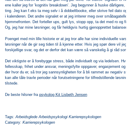
ene kaller jeg for ’kognitiv breakdown’. Jeg begynner å huske dårligere, o
ting. Jeg kan f.eks ta meg selv i å dobbeltbooke, eller skrive feil dato og t
i
kalenderen. Det andre signalet er at jeg irriterer meg over småbagateller 
hjemmefronten.
Det forteller ups, gult lys, stopp opp, ta det med ro og finn
Og, jeg har mine
løsninger, og får heldigvis hurtig gjenopprettet balansen.
Poenget med min lille historie er at jeg tror alle har sine individuelle varse
løsninger når de gir seg tiden til å kjenne etter. Hvis jeg spør dere vil jeg t
forskjellige svar, og det er derfor det kan være så vanskelig å gi råd som p
Det viktigste er å forebygge stress, både individuelt og via ledelsen. Hvis d
fellesskap, frihet under ansvar, meningsfylte oppgaver, engasjement og g
der hvor du er, så tror jeg sannsynligheten for å bli rammet av negativ stre
kan alle tåle travle perioder når forutsetningene for tilfredstillende løsnin
tilstede.
De beste hilsner fra
psykolog Kit Lisbeth Jensen
Tags:
Arbeidsglede Arbeidspsykologi Karrierepsykologen
Category:
Karrierepsykologen