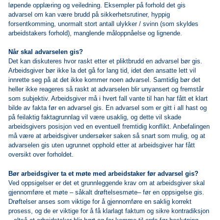
løpende opplæring og veiledning. Eksempler på forhold det gis
advarsel om kan være brudd på sikkerhetsrutiner, hyppig
forsentkomming, unormalt stort antall ulykker / svinn (som skyldes
arbeidstakers forhold), manglende måloppnåelse og lignende.
Når skal advarselen gis?
Det kan diskuteres hvor raskt etter et pliktbrudd en advarsel bør gis.
Arbeidsgiver bør ikke la det gå for lang tid, idet den ansatte lett vil
innrette seg på at det ikke kommer noen advarsel. Samtidig bør det
heller ikke reageres så raskt at advarselen blir unyansert og fremstår
som subjektiv. Arbeidsgiver må i hvert fall vante til han har fått et klart
bilde av fakta før en advarsel gis. En advarsel som er gitt i all hast og
på feilaktig faktagrunnlag vil være usaklig, og dette vil skade
arbeidsgivers posisjon ved en eventuell fremtidig konflikt. Anbefalingen
må være at arbeidsgiver undersøker saken så snart som mulig, og at
advarselen gis uten ugrunnet opphold etter at arbeidsgiver har fått
oversikt over forholdet.
Bør arbeidsgiver ta et møte med arbeidstaker før advarsel gis?
Ved oppsigelser er det et grunnleggende krav om at arbeidsgiver skal
gjennomføre et møte – såkalt drøftelsesmøte
–
før en oppsigelse gis.
Drøftelser anses som viktige for å gjennomføre en saklig korrekt
prosess, og de er viktige for å få klarlagt faktum og sikre kontradiksjon