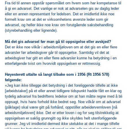
Fra tid til annen oppstår spørsmålet om hvem som har kompetanse til
å gi en advarsel. Det vanlige er nok at advarselen gis av daglig leder
eller en annen representant for ledelsen. Det er imidlertid ikke noe
formelt krav om at det er virksomhetens øverste leder som gir
advarsel, og heller ikke noe krav om forutgående saksbehandling
(styrebehandling eller lignende).
Må det gis advarsel før man gå til oppsigelse eller avskjed?
Det er ikke noe vilkår i arbeidsmiljøloven om at det gis en eller flere
advarsler før arbeidsgiver går til oppsigelse. Samtidig vil det at
arbeidsgiver har gitt en eller flere advarsler kunne ha betydning i en
etterfølgende tvist om hvorvidt oppsigelsen er rettmessig.
Høyesterett uttalte så langt tilbake som i 1956 (Rt 1956 578)
følgende:
«Jeg kan ikke tillegge det betydning i det foreliggende tilfelle at ikke
[arbeidstaker] på et eller annet tidligere tidspunkt hadde fått en klar og
tydelig advarsel fra bedriftens ledelse om at han måtte regne med å bli
oppsagt, hvis hans forhold ikke bedret seg. Noe vilkår om at advarsel
(påklage) skal være gitt på forhånd, oppstiller arbeidervernloven [nå
arbeidsmiljøloven] ikke. Det er etter loven i og for seg tilstrekkelig at
oppsigelsen er saklig grunngitt og ikke skyldes helt utenforliggende
grunner. Jeg vil imidlertid dermed ikke utelukke at det i mange tilfelle