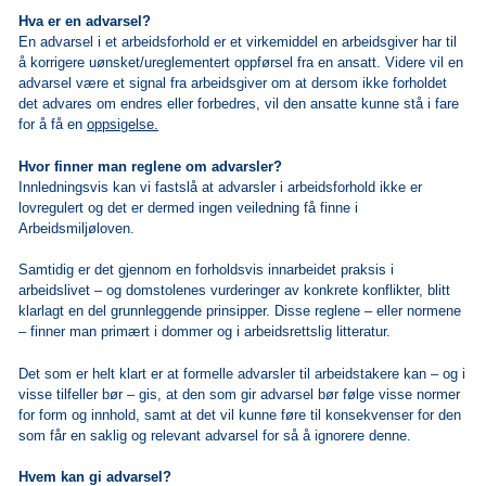
Hva er en advarsel?
En advarsel i et arbeidsforhold er et virkemiddel en arbeidsgiver har til
å korrigere uønsket/ureglementert oppførsel fra en ansatt. Videre vil en
advarsel være et signal fra arbeidsgiver om at dersom ikke forholdet
det advares om endres eller forbedres, vil den ansatte kunne stå i fare
for å få en
oppsigelse.
Hvor finner man reglene om advarsler?
Innledningsvis kan vi fastslå at advarsler i arbeidsforhold ikke er
lovregulert og det er dermed ingen veiledning få finne i
Arbeidsmiljøloven.
Samtidig er det gjennom en forholdsvis innarbeidet praksis i
arbeidslivet – og domstolenes vurderinger av konkrete konflikter, blitt
klarlagt en del grunnleggende prinsipper. Disse reglene – eller normene
– finner man primært i dommer og i arbeidsrettslig litteratur.
Det som er helt klart er at formelle advarsler til arbeidstakere kan – og i
visse tilfeller bør – gis, at den som gir advarsel bør følge visse normer
for form og innhold, samt at det vil kunne føre til konsekvenser for den
som får en saklig og relevant advarsel for så å ignorere denne.
Hvem kan gi advarsel?