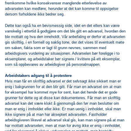
fremkomme hvilke konsekvenser manglende etterlevelse av
advarselen kan medføre, herunder at det kan komme til oppsigelse
dersom forholdene ikke bedrer seg.
Dette kan også ha en bevismessig side, idet en det ellers kan være
vanskelig i ettertid å godtgjøre om det ble gitt en advarsel, hvordan den
ble mottatt og hva den inneholdt. Vår anbefaling er derfor at advarselen
gis skriftlig, i en formell og saklig tone, der det vises til eventuelt møte
om saken, fakta som er lagt til grunn nevnes, sammen med
arbeidsgivers vurdering av situasjonen. Advarselen bør foreligge i to
eksemplarer, og arbeidstaker bør signere / kvittere på ett eksemplar,
som så oppbevares av arbeidsgiver på personalmappen.
Arbeidstakers adgang til å protestere
Hvis man får en skriftlig advarsel er det selvsagt ikke sikkert man er
enig i bakgrunnen for at den blir gitt. Får man en advarsel om at man
for eksempel har kommet mye for sent, kan det hende det er gode
grunner for dette og at disse kan dokumenteres. Får man en skriftlig
advarsel kan det være klokt å gjennomgå den før man beslutter om
man er enig i innholdet eller ikke. Er man uenig i innholdet, skal man
ikke signere på at man har akseptert advarselen. Fastholder
arbeidsgiveren likevel at advarsel skal gis, kan man signere på at man
har mottatt advarselen, men at man for øvrig ikke er enig i innholdet,