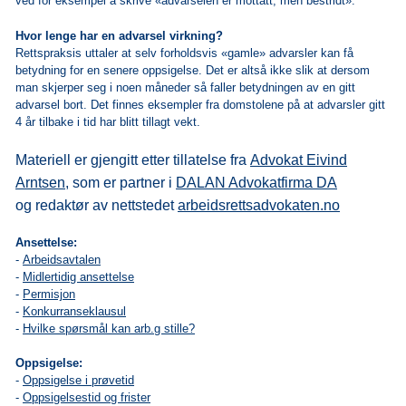
ved for eksempel å skrive «advarselen er mottatt, men bestridt».
Hvor lenge har en advarsel virkning?
Rettspraksis uttaler at selv forholdsvis «gamle» advarsler kan få
betydning for en senere oppsigelse. Det er altså ikke slik at dersom
man skjerper seg i noen måneder så faller betydningen av en gitt
advarsel bort. Det finnes eksempler fra domstolene på at advarsler gitt
4 år tilbake i tid har blitt tillagt vekt.
Materiell er gjengitt etter tillatelse fra
Advokat Eivind
Arntsen,
som er partner i
DALAN Advokatfirma DA
og redaktør av nettstedet
arbeidsrettsadvokaten.no
Ansettelse:
-
Arbeidsavtalen
-
Midlertidig ansettelse
-
Permisjon
-
Konkurranseklausul
-
Hvilke spørsmål kan arb.g stille?
Oppsigelse:
-
Oppsigelse i prøvetid
-
Oppsigelsestid og frister