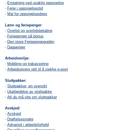
-
Erstatning ved usaklig oppsigelse
-
Ferie i oppsigelsestid
-
Mal for oppsigelsesbrev
Lønn og feriepenger
:
-
Overtid og overtidsbetaling
-
Feriepenger på bonus
-
Den store Feriepengeguiden
-
Dagpenger
Arbeidsmiljø:
-
Mobbing og trakassering
-
Arbeidsgivers rett til å sjekke e-post
Sluttpakker:
-
Sluttpakker, en oversikt
-
Utarbeidelse av sluttpakke
-
Alt du må vite om sluttpakker
Avskjed:
-
Avskjed
-
Drøftelsesmøte
-
A
dvarsel i arbeidsforhold