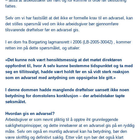
– altså at arbeidstaker blir hørt og for komme til orde før beslutning
fattes.
Selv om vi har fastslått at det ikke er formelle krav til en advarsel, kan
det stilles spørsmål ved om ikke arbeidsgiver bør gjennomføre
tilsvarende drøftelser før en advarsel gis.
I en dom fra Borgarting lagmansrett i 2006 (LB-2005-30042) , kommer
retten inn på dette spørsmålet, og uttaler:
«Det kunne nok vært hensiktsmessig at det møtet direktøren
oppfordret til, hvor A selv kunne bestemme tidspunktet og ta med
seg en tillitsvalgt, hadde vært holdt før en så vidt sterk reaksjon
som en advarsel med antydning om oppsigelse ble gitt.»
I denne dommen hadde manglende drøftelser uansett ikke noen
betydning for domstolens konklusjon – der arbeidstaker tapte
søksmålet.
Hvordan gis en advarsel?
Arbeidsgiver er som nevnt pliktig til å opptre iht grunnleggende
saklighetsprinsipper, og dette innebærer at en advarsel gis på en ryddig
måte. Selv om også en muntlig advarsel kan ha betydning, bør den
være skriftlig og definitivt saklig. Etter vårt syn bør det også klart