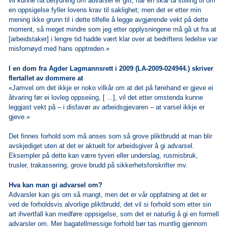
vil kunne ha betydning om advarsel er gitt, når en skal ta stilling til om
en oppsigelse fyller lovens krav til saklighet; men det er etter min
mening ikke grunn til i dette tilfelle å legge avgjørende vekt på dette
moment, så meget mindre som jeg etter opplysningene må gå ut fra at
[arbeidstaker] i lengre tid hadde vært klar over at bedriftens ledelse var
misfornøyd med hans opptreden.»
I en dom fra Agder Lagmannsrett i 2009 (LA-2009-024944.) skriver
flertallet av dommere at
«Jamvel om det ikkje er noko vilkår om at det på førehand er gjeve ei
åtvaring før ei lovleg oppseiing, [ ...], vil det etter omstenda kunne
leggjast vekt på – i disfavør av arbeidsgjevaren – at varsel ikkje er
gjeve.»
Det finnes forhold som må anses som så grove pliktbrudd at man blir
avskjediget uten at det er aktuelt for arbeidsgiver å gi advarsel.
Eksempler på dette kan være tyveri eller underslag, rusmisbruk,
trusler, trakassering, grove brudd på sikkerhetsforskrifter mv.
Hva kan man gi advarsel om?
Advarsler kan gis om så mangt, men det er vår oppfatning at det er
ved de forholdsvis alvorlige pliktbrudd, det vil si forhold som etter sin
art ihvertfall kan medføre oppsigelse, som det er naturlig å gi en formell
advarsler om. Mer bagatellmessige forhold bør tas muntlig gjennom