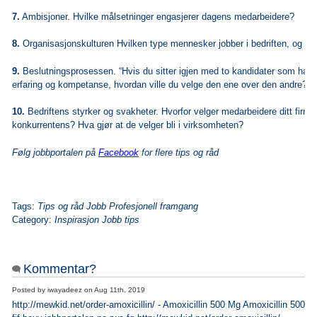
7.
Ambisjoner. Hvilke målsetninger engasjerer dagens medarbeidere?
8.
Organisasjonskulturen Hvilken type mennesker jobber i bedriften, og hva
9.
Beslutningsprosessen. “Hvis du sitter igjen med to kandidater som har 
erfaring og kompetanse, hvordan ville du velge den ene over den andre?
10.
Bedriftens styrker og svakheter. Hvorfor velger medarbeidere ditt firma
konkurrentens? Hva gjør at de velger bli i virksomheten?
Følg jobbportalen på
Facebook
for flere tips og råd
Tags:
Tips og råd Jobb Profesjonell framgang
Category:
Inspirasjon Jobb tips
Kommentar?
Posted by
iwayadeez
on
Aug 11th, 2019
http://mewkid.net/order-amoxicillin/ - Amoxicillin 500 Mg Amoxicillin 500 M