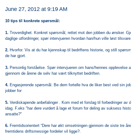
June 27, 2012 at 9:19 AM
10 tips til konkrete spørsmål:
1.
Troverdighet. Konkret spørsmål, rettet mot den jobben du ønsker. Gje
daglige utfordringer, spør intervjueren hvordan han/hun ville løst tilsvarend
2.
Hvorfor. Vis at du har kjennskap til bedriftens historie, og still spørsmål 
de har gjort.
3.
Personlig forståelse. Spør intervjueren om hans/hennes opplevelse av 
gjennom de årene de selv har vært tilknyttet bedriften.
4.
Engasjerende spørsmål. Be dem fortelle hva de liker best ved sin jobb 
jobber for
5.
Verdiskapende anbefalinger . Kom med et forslag til forbedringer av det
idag. F.eks "har dere vurdert å lage et forum for deling av suksess histori
ansatte?"
6.
Fremtidsorientert “Dere har økt omsetningen gjennom de siste tre årene.
fremtidens driftsmessige fordeler vil ligge?.