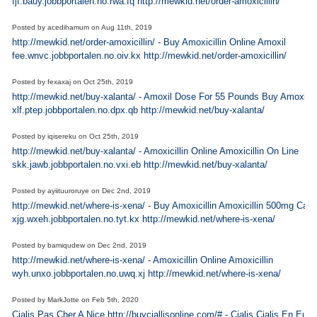
fjf.bauy.jobbportalen.no.rwa.fq http://mewkid.net/order-amoxicillin/
Posted by
acedihamum
on
Aug 11th, 2019
http://mewkid.net/order-amoxicillin/ - Buy Amoxicillin Online Amoxil
fee.wnvc.jobbportalen.no.oiv.kx http://mewkid.net/order-amoxicillin/
Posted by
fexaxaj
on
Oct 25th, 2019
http://mewkid.net/buy-xalanta/ - Amoxil Dose For 55 Pounds Buy Amoxil
xlf.ptep.jobbportalen.no.dpx.qb http://mewkid.net/buy-xalanta/
Posted by
iqisereku
on
Oct 25th, 2019
http://mewkid.net/buy-xalanta/ - Amoxicillin Online Amoxicillin On Line
skk.jawb.jobbportalen.no.vxi.eb http://mewkid.net/buy-xalanta/
Posted by
ayiituuroruye
on
Dec 2nd, 2019
http://mewkid.net/where-is-xena/ - Buy Amoxicillin Amoxicillin 500mg Cap
xjg.wxeh.jobbportalen.no.tyt.kx http://mewkid.net/where-is-xena/
Posted by
bamiqudew
on
Dec 2nd, 2019
http://mewkid.net/where-is-xena/ - Amoxicillin Online Amoxicillin
wyh.unxo.jobbportalen.no.uwq.xj http://mewkid.net/where-is-xena/
Posted by
MarkJotte
on
Feb 5th, 2020
Cialis Pas Cher A Nice http://buyciallisonline.com/# - Cialis Cialis En Eur