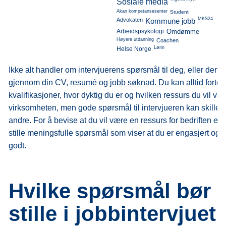
Sosiale media
Akan kompetansesenter
Student
MKS24
Advokaten
Kommune jobb
Arbeidspsykologi
Omdømme
Høyere utdanning
Coachen
Lønn
Helse Norge
Ikke alt handler om intervjuerens spørsmål til deg, eller den 
gjennom din
CV, resumé
og
jobb søknad
. Du kan alltid forte
kvalifikasjoner, hvor dyktig du er og hvilken ressurs du vil vær
virksomheten, men gode spørsmål til intervjueren kan skille d
andre. For å bevise at du vil være en ressurs for bedriften er de
stille meningsfulle spørsmål som viser at du er engasjert og 
godt.
Hvilke spørsmål bør 
stille i jobbintervjuet