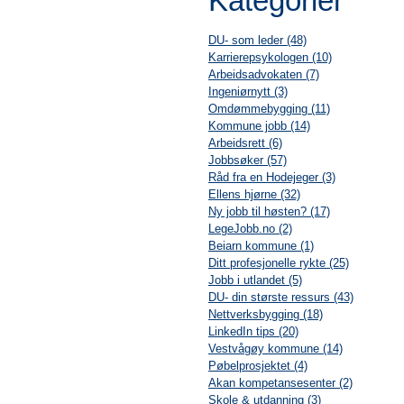
Kategorier
DU- som leder (48)
Karrierepsykologen (10)
Arbeidsadvokaten (7)
Ingeniørnytt (3)
Omdømmebygging (11)
Kommune jobb (14)
Arbeidsrett (6)
Jobbsøker (57)
Råd fra en Hodejeger (3)
Ellens hjørne (32)
Ny jobb til høsten? (17)
LegeJobb.no (2)
Beiarn kommune (1)
Ditt profesjonelle rykte (25)
Jobb i utlandet (5)
DU- din største ressurs (43)
Nettverksbygging (18)
LinkedIn tips (20)
Vestvågøy kommune (14)
Pøbelprosjektet (4)
Akan kompetansesenter (2)
Skole & utdanning (3)