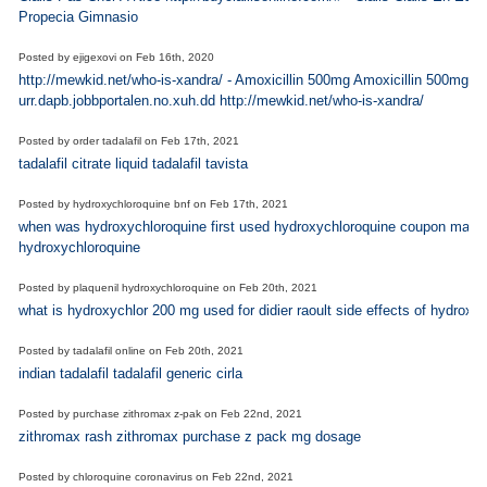
Propecia Gimnasio
Posted by
ejigexovi
on
Feb 16th, 2020
http://mewkid.net/who-is-xandra/ - Amoxicillin 500mg Amoxicillin 500mg
urr.dapb.jobbportalen.no.xuh.dd http://mewkid.net/who-is-xandra/
Posted by
order tadalafil
on
Feb 17th, 2021
tadalafil citrate liquid tadalafil tavista
Posted by
hydroxychloroquine bnf
on
Feb 17th, 2021
when was hydroxychloroquine first used hydroxychloroquine coupon malar
hydroxychloroquine
Posted by
plaquenil hydroxychloroquine
on
Feb 20th, 2021
what is hydroxychlor 200 mg used for didier raoult side effects of hydrox
Posted by
tadalafil online
on
Feb 20th, 2021
indian tadalafil tadalafil generic cirla
Posted by
purchase zithromax z-pak
on
Feb 22nd, 2021
zithromax rash zithromax purchase z pack mg dosage
Posted by
chloroquine coronavirus
on
Feb 22nd, 2021