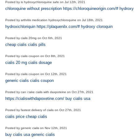
Posted by
is hydroxychloroquine safe
on
Jul 12th, 2021
chloroquine without prescription https://chloroquineorigin.com/# hydroxyclo
Posted by
arthritis medication hydroxychloroquine
on
Jul 18th, 2021
hydroxichloriquin https://plaquenilx.com/# hydroxy cloroquin
Posted by
cialis 20mg
on
Oct 6th, 2021
cheap cialis cialis pills
Posted by
cialis coupon
on
Oct 8th, 2021
cialis 20 mg cialis dosage
Posted by
cialis coupon
on
Oct 12th, 2021
generic cialis cialis coupon
Posted by
can i take cialis with daxpoteine
on
Oct 27th, 2021
https://cialiswithdapoxetine.com/ buy cialis usa
Posted by
fastest delivery of cialis
on
Oct 27th, 2021
cialis price cheap cialis
Posted by
generic cialis
on
Nov 12th, 2021
buy cialis usa generic cialis