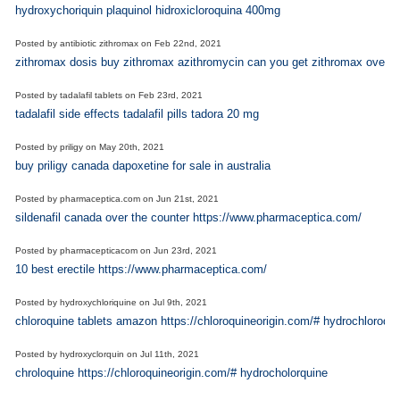
hydroxychoriquin plaquinol hidroxicloroquina 400mg
Posted by
antibiotic zithromax
on
Feb 22nd, 2021
zithromax dosis buy zithromax azithromycin can you get zithromax over t
Posted by
tadalafil tablets
on
Feb 23rd, 2021
tadalafil side effects tadalafil pills tadora 20 mg
Posted by
priligy
on
May 20th, 2021
buy priligy canada dapoxetine for sale in australia
Posted by
pharmaceptica.com
on
Jun 21st, 2021
sildenafil canada over the counter https://www.pharmaceptica.com/
Posted by
pharmacepticacom
on
Jun 23rd, 2021
10 best erectile https://www.pharmaceptica.com/
Posted by
hydroxychloriquine
on
Jul 9th, 2021
chloroquine tablets amazon https://chloroquineorigin.com/# hydrochloroqin
Posted by
hydroxyclorquin
on
Jul 11th, 2021
chroloquine https://chloroquineorigin.com/# hydrocholorquine