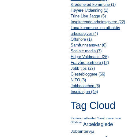
Krødsherad kommune (1)
Høyere Utdanning (1)
Trine Lise Jagge (6)
Inspirerende arbeidsgivere (22)
Tana kommune -en attraktiv
arbeidsgiver (4)
Offshore (1)
Samfunnsansvar (6)
Sosiale media (7)
Edgar Valdmanis (26)
Fra våre partnere (12)
Jobb tips (27)
Gjestebloggere (66)
NITO (3)
Jobbcoachen (6)
Inspirasjon (45)
Tag Cloud
Karriere i utlandet
Samfunnsansvar
Offshore
Arbeidsglede
Jobbintervju