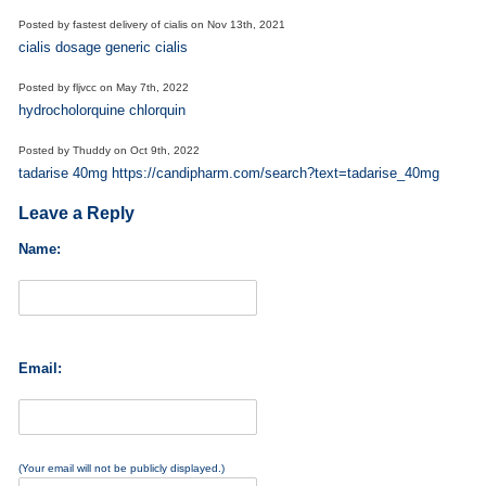
Posted by
fastest delivery of cialis
on
Nov 13th, 2021
cialis dosage generic cialis
Posted by
fljvcc
on
May 7th, 2022
hydrocholorquine chlorquin
Posted by
Thuddy
on
Oct 9th, 2022
tadarise 40mg https://candipharm.com/search?text=tadarise_40mg
Leave a Reply
Name:
Email:
(Your email will not be publicly displayed.)