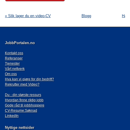
« Slik lager du en video-CV
Blogg
Har 
JobbPortalen.no
Kontakt oss
Referanser
Tjenester
Vårt nettverk
Om oss
Hva kan vi gjøre for din bedrift?
Rekrutter med Video?
Du - din største ressurs
Hvordan finne riktig jobb
Gode råd til jobbhoppere
CV-Resume:Søknad
LinkedIn
Nyttige nettsider