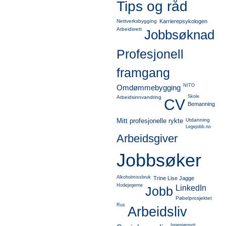
Tips og råd
Nettverksbygging
Karrierepsykologen
Arbeidsrett
Jobbsøknad
Profesjonell
framgang
NITO
Omdømmebygging
Skole
Arbeidsinnvandring
CV
Bemanning
Mitt profesjonelle rykte
Utdanning
Legejobb.no
Arbeidsgiver
Jobbsøker
Alkoholmissbruk
Trine Lise Jagge
Hodejegerne
LinkedIn
Jobb
Pøbelprosjektet
Rus
Arbeidsliv
Ingeniørnytt