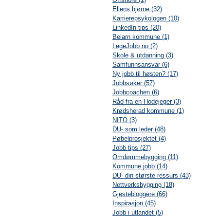
Ellens hjørne (32)
Karrierepsykologen (10)
LinkedIn tips (20)
Beiarn kommune (1)
LegeJobb.no (2)
Skole & utdanning (3)
Samfunnsansvar (6)
Ny jobb til høsten? (17)
Jobbsøker (57)
Jobbcoachen (6)
Råd fra en Hodejeger (3)
Krødsherad kommune (1)
NITO (3)
DU- som leder (48)
Pøbelprosjektet (4)
Jobb tips (27)
Omdømmebygging (11)
Kommune jobb (14)
DU- din største ressurs (43)
Nettverksbygging (18)
Gjestebloggere (66)
Inspirasjon (45)
Jobb i utlandet (5)