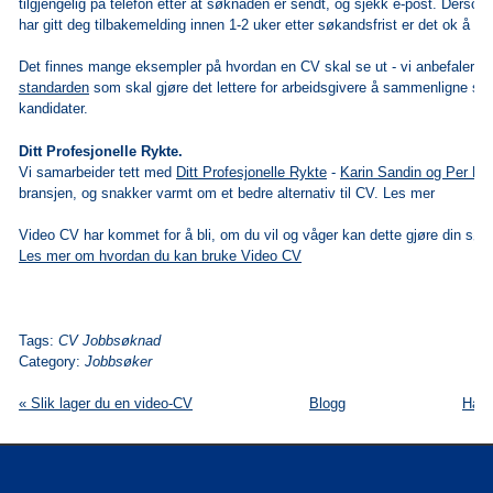
tilgjengelig på telefon etter at søknaden er sendt, og sjekk e-post. Dersom
har gitt deg tilbakemelding innen 1-2 uker etter søkandsfrist er det ok å ta
Det finnes mange eksempler på hvordan en CV skal se ut - vi anbefaler at 
standarden
som skal gjøre det lettere for arbeidsgivere å sammenligne sø
kandidater.
Ditt Profesjonelle Rykte.
Vi samarbeider tett med
Ditt Profesjonelle Rykte
-
Karin Sandin og Per F
bransjen, og snakker varmt om et bedre alternativ til CV.
Les mer
Video CV har kommet for å bli, om du vil og våger kan dette gjøre din s
Les mer om hvordan du kan bruke Video CV
Tags:
CV Jobbsøknad
Category:
Jobbsøker
« Slik lager du en video-CV
Blogg
Har 