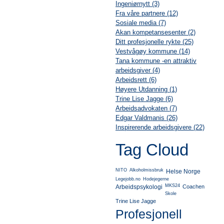
Ingeniørnytt (3)
Fra våre partnere (12)
Sosiale media (7)
Akan kompetansesenter (2)
Ditt profesjonelle rykte (25)
Vestvågøy kommune (14)
Tana kommune -en attraktiv
arbeidsgiver (4)
Arbeidsrett (6)
Høyere Utdanning (1)
Trine Lise Jagge (6)
Arbeidsadvokaten (7)
Edgar Valdmanis (26)
Inspirerende arbeidsgivere (22)
Tag Cloud
NITO
Alkoholmissbruk
Helse Norge
Legejobb.no
Hodejegerne
MKS24
Arbeidspsykologi
Coachen
Skole
Trine Lise Jagge
Profesjonell