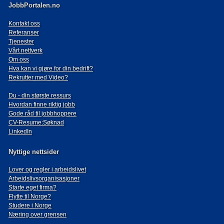
JobbPortalen.no
Kontakt oss
Referanser
Tjenester
Vårt nettverk
Om oss
Hva kan vi gjøre for din bedrift?
Rekrutter med Video?
Du - din største ressurs
Hvordan finne riktig jobb
Gode råd til jobbhoppere
CV-Resume:Søknad
LinkedIn
Nyttige nettsider
Lover og regler i arbeidslivet
Arbeidslivsorganisasjoner
Starte eget firma?
Flytte til Norge?
Studere i Norge
Næring over grensen