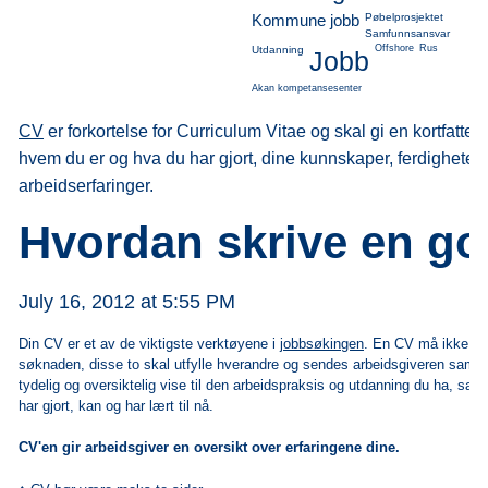
Kommune jobb
Pøbelprosjektet
Samfunnsansvar
Offshore
Rus
Utdanning
Jobb
Akan kompetansesenter
CV
er forkortelse for Curriculum Vitae og skal gi en kortfattet
hvem du er og hva du har gjort, dine kunnskaper, ferdigheter
arbeidserfaringer.
Hvordan skrive en g
July 16, 2012 at 5:55 PM
Din CV er et av de viktigste verktøyene i
j
obbsøkingen
. En CV må ikke fo
søknaden, disse to skal utfylle hverandre og sendes arbeidsgiveren samm
tydelig og oversiktelig vise til den arbeidspraksis og
utdanning
du ha, samt
har gjort, kan og har lært til nå.
CV'en gir arbeidsgiver en oversikt over erfaringene dine.