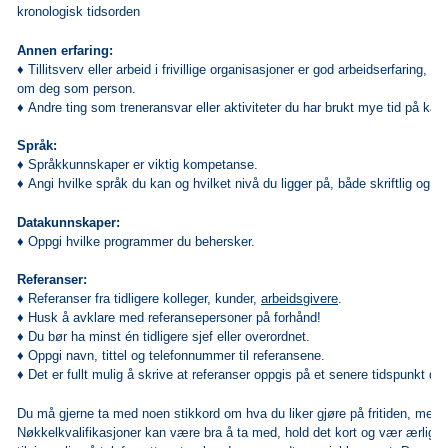
kronologisk tidsorden
Annen erfaring:
♦
Tillitsverv eller arbeid i frivillige organisasjoner er god arbeidserfaring, og
om deg som person.
♦
Andre ting som treneransvar eller aktiviteter du har brukt mye tid på kan
Språk:
♦
Språkkunnskaper er viktig kompetanse.
♦
Angi hvilke språk du kan og hvilket nivå du ligger på, både skriftlig og m
Datakunnskaper:
♦
Oppgi hvilke programmer du behersker.
Referanser:
♦
Referanser fra tidligere kolleger, kunder,
arbeidsgivere
.
♦
Husk å avklare med referansepersoner på forhånd!
♦
Du bør ha minst én tidligere sjef eller overordnet.
♦
Oppgi navn, tittel og telefonnummer til referansene.
♦
Det er fullt mulig å skrive at referanser oppgis på et senere tidspunkt d
Du må gjerne ta med noen stikkord om hva du liker gjøre på fritiden, men h
Nøkkelkvalifikasjoner kan være bra å ta med, hold det kort og vær ærlig! 