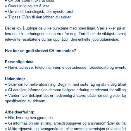
♦ CV bør være maks to sider
♦ Oversiktlig og lett å lese
♦ Omvendt kronologisk, det nyeste først
♦ Tilpass CVen til den jobben du søker
Det er lov å utdype de ulike punktene med noen linjer. Vær sikker på at
ar
hva de ulike erfaringene innebærer for deg. Fortell om de viktigste prosjek
relevante resultatene du har oppnådd i den enkelte jobb/utdannelse.
Hva bør en godt skrevet CV inneholde?
Personlige data:
♦
Navn, adresse, telefonnummer, e-postadresse, fødselsdato og eventuellt 
Utdanning:
♦
Skriv din formelle
utdanning
. Begynn med siste fag og skriv deg tilbake 
♦
Gi detaljert informasjon dersom tidligere erfaring er relevant for stillinge
♦
Vurder hvor detaljert det er nødvendig å være, både når det gjelder fagli
spesifisering av tidsrom.
Arbeidserfaring:
♦
Når, hvor og hva gjorde du.
♦
Gi informasjon om stilling, arbeidsoppgaver og ansvarsområder du har h
♦
Militærtjeneste og svangerskaps- eller omsorgspermisjon er vanlig å ha 