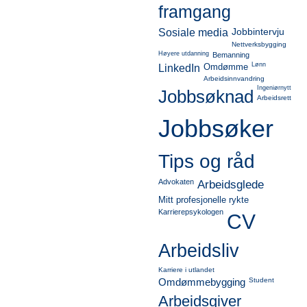
framgang
Jobbintervju
Sosiale media
Nettverksbygging
Høyere utdanning
Bemanning
Lønn
Omdømme
LinkedIn
Arbeidsinnvandring
Ingeniørnytt
Jobbsøknad
Arbeidsrett
Jobbsøker
Tips og råd
Advokaten
Arbeidsglede
Mitt profesjonelle rykte
Karrierepsykologen
CV
Arbeidsliv
Karriere i utlandet
Omdømmebygging
Student
Arbeidsgiver