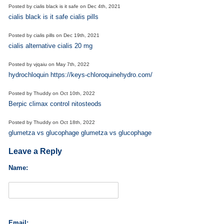
Posted by
cialis black is it safe
on
Dec 4th, 2021
cialis black is it safe cialis pills
Posted by
cialis pills
on
Dec 19th, 2021
cialis alternative cialis 20 mg
Posted by
vjqaiu
on
May 7th, 2022
hydrochloquin https://keys-chloroquinehydro.com/
Posted by
Thuddy
on
Oct 10th, 2022
Berpic climax control nitosteods
Posted by
Thuddy
on
Oct 18th, 2022
glumetza vs glucophage glumetza vs glucophage
Leave a Reply
Name:
Email: