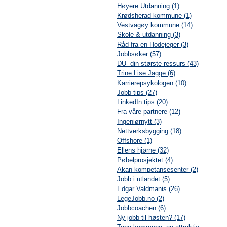
Høyere Utdanning (1)
Krødsherad kommune (1)
Vestvågøy kommune (14)
Skole & utdanning (3)
Råd fra en Hodejeger (3)
Jobbsøker (57)
DU- din største ressurs (43)
Trine Lise Jagge (6)
Karrierepsykologen (10)
Jobb tips (27)
LinkedIn tips (20)
Fra våre partnere (12)
Ingeniørnytt (3)
Nettverksbygging (18)
Offshore (1)
Ellens hjørne (32)
Pøbelprosjektet (4)
Akan kompetansesenter (2)
Jobb i utlandet (5)
Edgar Valdmanis (26)
LegeJobb.no (2)
Jobbcoachen (6)
Ny jobb til høsten? (17)