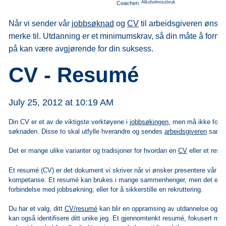
Alkoholmissbruk
Coachen
Når vi sender vår
jobbsøknad
og
CV
til arbeidsgiveren ønsker 
merke til. Utdanning er et minimumskrav, så din måte å formid
på kan være avgjørende for din suksess.
CV - Resumé
July 25, 2012 at 10:19 AM
Din CV er et av de viktigste verktøyene i
jobbsøkingen
, men må ikke forv
søknaden. Disse to skal utfylle hverandre og sendes
arbeidsgiveren
samm
Det er mange ulike varianter og tradisjoner for hvordan en
CV
eller et res
Et resumé (CV) er det dokument vi skriver når vi ønsker presentere vår b
kompetanse. Et resumé kan brukes i mange sammenhenger, men det er oft
forbindelse med
jobbsøkning
, eller for å sikkerstille en rekruttering.
Du har et valg, ditt
CV/resumé
kan blir en oppramsing av utdannelse og jo
kan også identifisere ditt unike jeg. Et gjennomtenkt resumé, fokusert mo