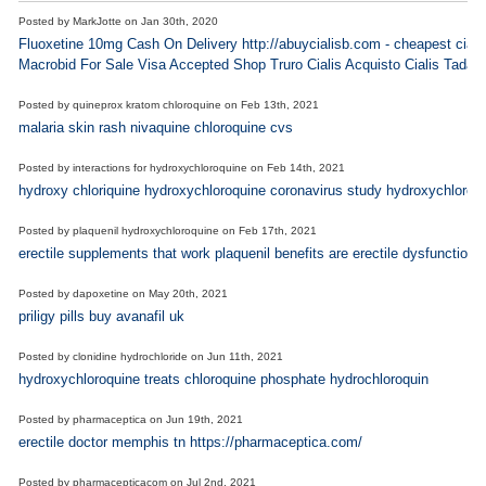
Posted by
MarkJotte
on
Jan 30th, 2020
Fluoxetine 10mg Cash On Delivery http://abuycialisb.com - cheapest ciali
Macrobid For Sale Visa Accepted Shop Truro Cialis Acquisto Cialis Tadala
Posted by
quineprox kratom chloroquine
on
Feb 13th, 2021
malaria skin rash nivaquine chloroquine cvs
Posted by
interactions for hydroxychloroquine
on
Feb 14th, 2021
hydroxy chloriquine hydroxychloroquine coronavirus study hydroxychloro
Posted by
plaquenil hydroxychloroquine
on
Feb 17th, 2021
erectile supplements that work plaquenil benefits are erectile dysfunction 
Posted by
dapoxetine
on
May 20th, 2021
priligy pills buy avanafil uk
Posted by
clonidine hydrochloride
on
Jun 11th, 2021
hydroxychloroquine treats chloroquine phosphate hydrochloroquin
Posted by
pharmaceptica
on
Jun 19th, 2021
erectile doctor memphis tn https://pharmaceptica.com/
Posted by
pharmacepticacom
on
Jul 2nd, 2021