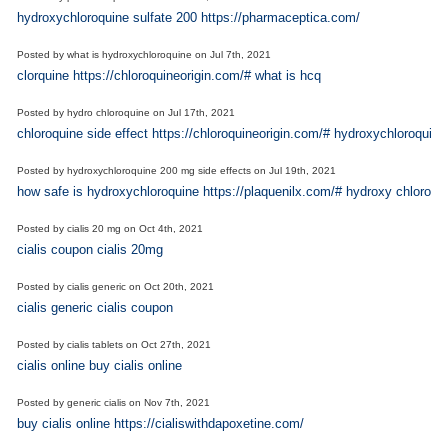
hydroxychloroquine sulfate 200 https://pharmaceptica.com/
Posted by
what is hydroxychloroquine
on
Jul 7th, 2021
clorquine https://chloroquineorigin.com/# what is hcq
Posted by
hydro chloroquine
on
Jul 17th, 2021
chloroquine side effect https://chloroquineorigin.com/# hydroxychloroquine
Posted by
hydroxychloroquine 200 mg side effects
on
Jul 19th, 2021
how safe is hydroxychloroquine https://plaquenilx.com/# hydroxy chloroqu
Posted by
cialis 20 mg
on
Oct 4th, 2021
cialis coupon cialis 20mg
Posted by
cialis generic
on
Oct 20th, 2021
cialis generic cialis coupon
Posted by
cialis tablets
on
Oct 27th, 2021
cialis online buy cialis online
Posted by
generic cialis
on
Nov 7th, 2021
buy cialis online https://cialiswithdapoxetine.com/