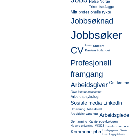
Helse Norge
Trine Lise Jagge
Mitt profesjonelle rykte
Jobbsøknad
Jobbsøker
Lønn
Student
CV
Karriere i utlandet
Profesjonell
framgang
Omdømme
Arbeidsgiver
Akan kompetansesenter
Arbeidspsykologi
Sosiale media
LinkedIn
Utdanning
Arbeidsrett
Arbeidsinnvandring
Arbeidsglede
Bemanning
Karrierepsykologen
Høyere utdanning
MKS24
Samfunnsansvar
Hodejegerne
Skole
Kommune jobb
Rus
Legejobb.no