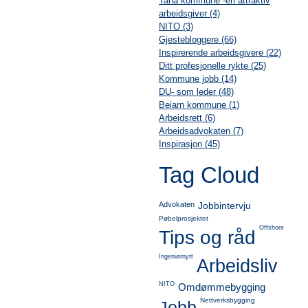
Tana kommune -en attraktiv
arbeidsgiver (4)
NITO (3)
Gjestebloggere (66)
Inspirerende arbeidsgivere (22)
Ditt profesjonelle rykte (25)
Kommune jobb (14)
DU- som leder (48)
Beiarn kommune (1)
Arbeidsrett (6)
Arbeidsadvokaten (7)
Inspirasjon (45)
Tag Cloud
Advokaten
Jobbintervju
Pøbelprosjektet
Offshore
Tips og råd
Ingeniørnytt
Arbeidsliv
NITO
Omdømmebygging
Nettverksbygging
Jobb