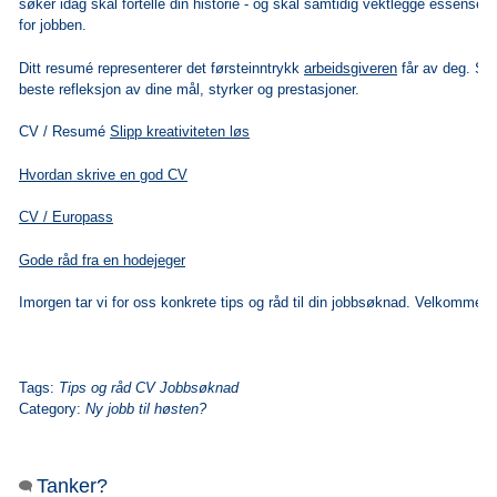
søker idag skal fortelle din historie - og skal samtidig vektlegge essense
for jobben.
Ditt resumé representerer det førsteinntrykk
arbeidsgiveren
får av deg. Sør
beste refleksjon av dine mål, styrker og prestasjoner.
CV / Resumé
Slipp kreativiteten løs
Hvordan skrive en god CV
CV / Europass
Gode råd fra en hodejeger
Imorgen tar vi for oss konkrete tips og råd til din jobbsøknad. Velkommen
Tags:
Tips og råd CV Jobbsøknad
Category:
Ny jobb til høsten?
Tanker?