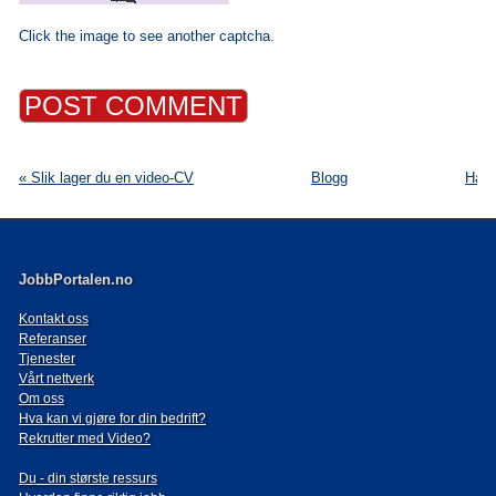
Click the image to see another captcha.
« Slik lager du en video-CV
Blogg
Har 
JobbPortalen.no
Kontakt oss
Referanser
Tjenester
Vårt nettverk
Om oss
Hva kan vi gjøre for din bedrift?
Rekrutter med Video?
Du - din største ressurs