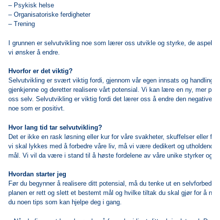
– Psykisk helse
– Organisatoriske ferdigheter
– Trening
I grunnen er selvutvikling noe som lærer oss utvikle og styrke, de aspekt
vi ønsker å endre.
Hvorfor er det viktig?
Selvutvikling er svært viktig fordi, gjennom vår egen innsats og handlinger
gjenkjenne og deretter realisere vårt potensial. Vi kan lære en ny, mer pos
oss selv. Selvutvikling er viktig fordi det lærer oss å endre den negative se
noe som er positivt.
Hvor lang tid tar selvutvikling?
Det er ikke en rask løsning eller kur for våre svakheter, skuffelser eller føl
vi skal lykkes med å forbedre våre liv, må vi være dedikert og utholdende
mål. Vi vil da være i stand til å høste fordelene av våre unike styrker og ta
Hvordan starter jeg
Før du begynner å realisere ditt potensial, må du tenke ut en selvforbedri
planen er rett og slett et bestemt mål og hvilke tiltak du skal gjør for å nå 
du noen tips som kan hjelpe deg i gang.