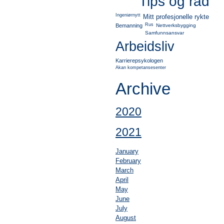
Tips og råd
Ingeniørnytt
Mitt profesjonelle rykte
Rus
Bemanning
Nettverksbygging
Samfunnsansvar
Arbeidsliv
Karrierepsykologen
Akan kompetansesenter
Archive
2020
2021
January
February
March
April
May
June
July
August