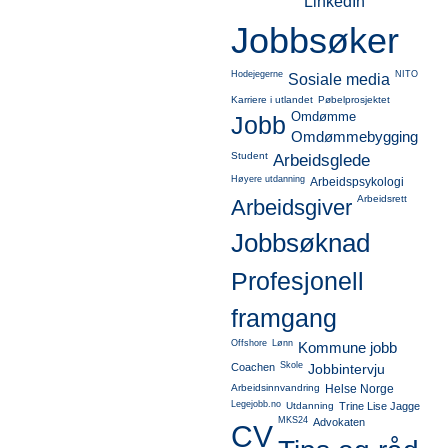
LinkedIn
Jobbsøker
Hodejegerne
NITO
Sosiale media
Karriere i utlandet
Pøbelprosjektet
Omdømme
Jobb
Omdømmebygging
Student
Arbeidsglede
Høyere utdanning
Arbeidspsykologi
Arbeidsrett
Arbeidsgiver
Jobbsøknad
Profesjonell
framgang
Offshore
Lønn
Kommune jobb
Skole
Coachen
Jobbintervju
Arbeidsinnvandring
Helse Norge
Legejobb.no
Utdanning
Trine Lise Jagge
MKS24
Advokaten
CV