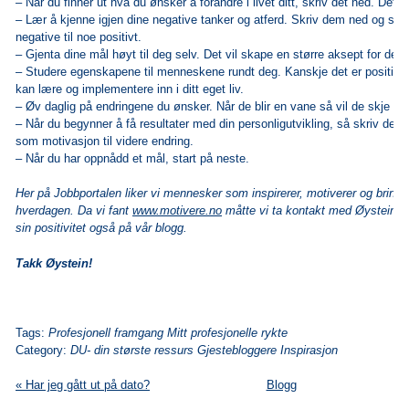
– Når du finner ut hva du ønsker å forandre i livet ditt, skriv det ned. Det er
– Lær å kjenne igjen dine negative tanker og atferd. Skriv dem ned og se
negative til noe positivt.
– Gjenta dine mål høyt til deg selv. Det vil skape en større aksept for dem
– Studere egenskapene til menneskene rundt deg. Kanskje det er positiv
kan lære og implementere inn i ditt eget liv.
– Øv daglig på endringene du ønsker. Når de blir en vane så vil de skje au
– Når du begynner å få resultater med din personligutvikling, så skriv de
som motivasjon til videre endring.
– Når du har oppnådd et mål, start på neste.
Her på Jobbportalen liker vi mennesker som inspirerer, motiverer og bringer
hverdagen. Da vi fant
www.motivere.no
måtte vi ta kontakt med Øystein s
sin positivitet også på vår blogg.
Takk Øystein!
Tags:
Profesjonell framgang Mitt profesjonelle rykte
Category:
DU- din største ressurs Gjestebloggere Inspirasjon
« Har jeg gått ut på dato?
Blogg