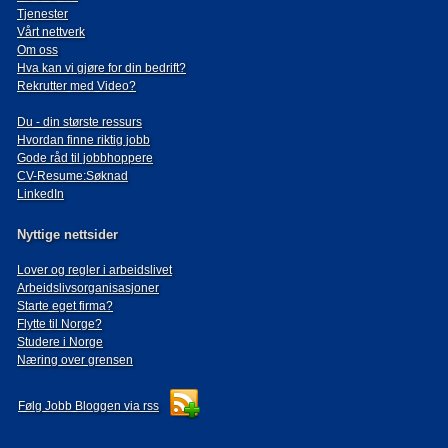
Tjenester
Vårt nettverk
Om oss
Hva kan vi gjøre for din bedrift?
Rekrutter med Video?
Du - din største ressurs
Hvordan finne riktig jobb
Gode råd til jobbhoppere
CV-Resume:Søknad
LinkedIn
Nyttige nettsider
Lover og regler i arbeidslivet
Arbeidslivsorganisasjoner
Starte eget firma?
Flytte til Norge?
Studere i Norge
Næring over grensen
Følg Jobb Bloggen via rss