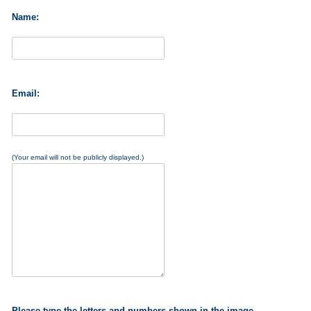
Name:
Email:
(Your email will not be publicly displayed.)
Please type the letters and numbers shown in the image.