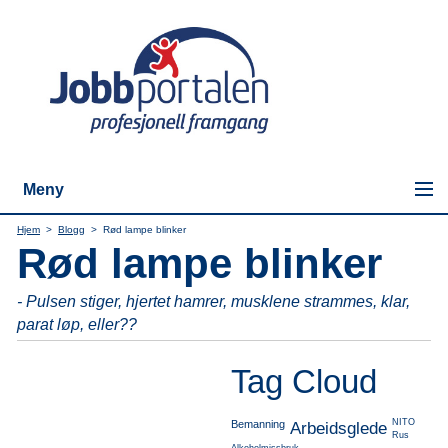
Meny
Hjem
>
Blogg
>
Rød lampe blinker
Rød lampe blinker
- Pulsen stiger, hjertet hamrer, musklene strammes, klar,
parat løp, eller??
Tag Cloud
NITO
Bemanning
Arbeidsglede
Rus