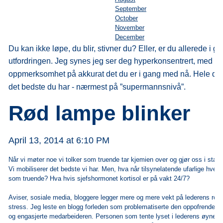
September
October
November
December
Du kan ikke løpe, du blir, stivner du? Eller, er du allerede i 
utfordringen. Jeg
synes jeg ser deg hyperkonsentrert, med all
oppmerksomhet på akkurat det du er i gang
med nå. Hele deg
det bedste du har - nærmest på ”supermannsnivå”.
Rød lampe blinker
April 13, 2014 at 6:10 PM
Når vi møter noe vi tolker som truende tar kjemien over og gjør oss i stand 
Vi
mobiliserer det bedste vi har. Men, hva når tilsynelatende ufarlige hver
som
truende? Hva hvis sjefshormonet kortisol er på vakt 24/7?
Aviser, sosiale media, bloggere legger mere og mere vekt på lederens roll
stress. Jeg leste en blogg forleden som problematiserte den oppofrende, 
og
engasjerte medarbeideren. Personen som tente lyset i lederens øyne. So