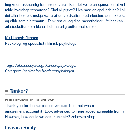
ting vi er takknemlig for i livene våre , kan det være en sjanse for at vi blir 
takle
hverdagstressorene? Skal vi prøve? Hva med en god ledelse? Hvis du 
det
aller beste kanskje være at du verdsetter medarbeidere som ikke ko
og
gikk som sistemann . Tenk om du og dine medarbeider i fellesskab utvi
arbeidskultur
som ble en helt naturlig buffer mot stress!
Kit Lisbeth Jensen
Psykolog, og spesialist i klinisk psykologi.
Tags:
Arbeidspsykologi Karrierepsykologen
Category:
Inspirasjon Karrierepsykologen
Tanker?
Posted by
Claribel
on
Feb 2nd, 2024
Thank you for the auspicious writeup. It in fact was a
amusement account it. Look advanced to more added agreeable from you
However, how could we communicate? zabawka.shop
Leave a Reply