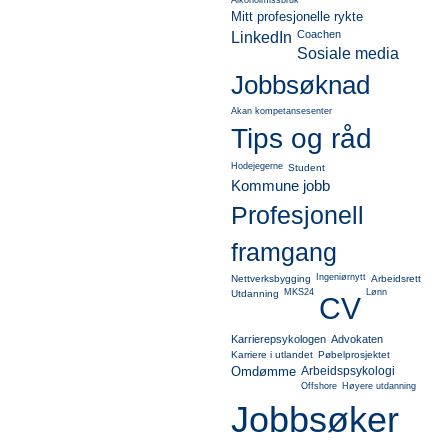
Alkoholmissbruk
Mitt profesjonelle rykte
Coachen
LinkedIn
Sosiale media
Jobbsøknad
Akan kompetansesenter
Tips og råd
Hodejegerne
Student
Kommune jobb
Profesjonell
framgang
Ingeniørnytt
Nettverksbygging
Arbeidsrett
MKS24
Lønn
Utdanning
CV
Karrierepsykologen
Advokaten
Karriere i utlandet
Pøbelprosjektet
Omdømme
Arbeidspsykologi
Offshore
Høyere utdanning
Jobbsøker