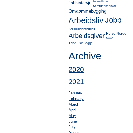
Legejobb.no
Jobbintervju
Samfunnsansvar
Omdømmebygging
Jobb
Arbeidsliv
Arbeidsinnvandring
Helse Norge
Arbeidsgiver
Skole
Trine Lise Jagge
Archive
2020
2021
January
February
March
April
May
June
July
August