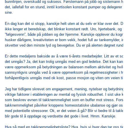
bunnlinjen,
overskudd og suksess. Førstemann på jobb og sistemann hjem
det, iallefall for
en stund, inntil kortisolen konstant pumper og delegerer ”
sine.
En dag kan det si stopp, kanskje helt uten at du selv er klar over det. Di
ikke lenger et beredskap, det blinker konstant rødt. Uro, hjertebank, og høy
”følgesvenn”, både på jobben og der hjemme. Kanskje opplever du kognit
husker dårligere, kreativiteten er bom vekk, hodet full av tankemylder, irriter
skvetter ved den minste lyd og bevegelse.
Du er på alerten døgnet rundt.
Er dette medaljens bakside av å være ti-årets medarbejder. Litt av et scen
det
unngås? Ja, det kan trolig unngås med en god ledelse. Det kan kansk
være
oppmerksom på betydningen av balansen mellom aktivitet og hvile. 
sannsynligvis
unngås ved å være oppmerksom på regelmessigheter i hver
forhåpentligvis
unngås med ok kost, passe mosjon og viten om veien til det
Jeg har tidligere skrevet om engagement, mening, nytelser og betydninge
viktige faktorer i etableringen av mental og fysisk robusthet. I sist uke k
som beskrev evnen til takknemmelighet som en buffer mot stress. Forskni
takknemmelighet påvirker kroppens homeostatiske ubalanse og gjør oss m
med potentielle stressorer. Ok, er det veien å gå? Blir vi bedre til å takle s
blir gode til å oppdage og verdsette det gode i livet. Hmm. Kanskje.
Hva så med en takknemmelighetsliste? Hva, hvis vi hver dag tar oss tid ti