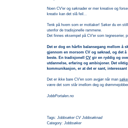
Noen CV'er og søknader er mer kreative og forsegg
kreativ kan det slå feil...
Tenk på hvem som er mottaker! Søker du en stilli
utenfor de tradisjonelle rammene.
Det finnes eksempel på CV'er som tegneserier, pen
Det er dog en hårfin balansegang mellom å sk
gjennom en morsom CV og søknad, og det å ska
beste. En tradisjonell
CV
gir en ryddig og ove
utdannelse, erfaring og ambisjoner. Det viktigs
kommunikasjon, er at det er sant, interessant o
Det er ikke bare CV'en som avgjør når man
søke
være det som står imellom deg og drømmejobbe
JobbPortalen.no
Tags:
Jobbsøker CV Jobbsøknad
Category:
Jobbsøker