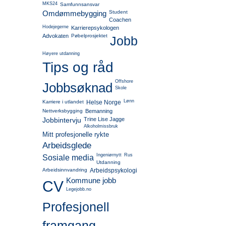
MKS24
Samfunnsansvar
Omdømmebygging
Student
Coachen
Hodejegerne
Karrierepsykologen
Advokaten
Pøbelprosjektet
Jobb
Høyere utdanning
Tips og råd
Offshore
Jobbsøknad
Skole
Lønn
Karriere i utlandet
Helse Norge
Nettverksbygging
Bemanning
Jobbintervju
Trine Lise Jagge
Alkoholmissbruk
Mitt profesjonelle rykte
Arbeidsglede
Ingeniørnytt
Rus
Sosiale media
Utdanning
Arbeidsinnvandring
Arbeidspsykologi
Kommune jobb
CV
Legejobb.no
Profesjonell
framgang