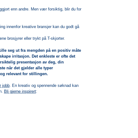
jort enn andre. Men vær forsiktig, blir du for
ng innenfor kreative bransjer kan du godt gå
e brosjyrer eller trykt på T-skjorter.
ille seg ut fra mengden på en positiv måte
pe irritasjon. Det enkleste er ofte det
rsiktelig presentasjon av deg, din
te når det gjelder alle typer
g relevant for stillingen.
r jobb
. En kreativ og spennende søknad kan
n.
Bli gjerne inspirert
: