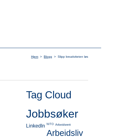
Hjem
>
Blogg
>
Slipp kreativiteten løs
Tag Cloud
Jobbsøker
NITO
Arbeidsrett
LinkedIn
Arbeidsliv