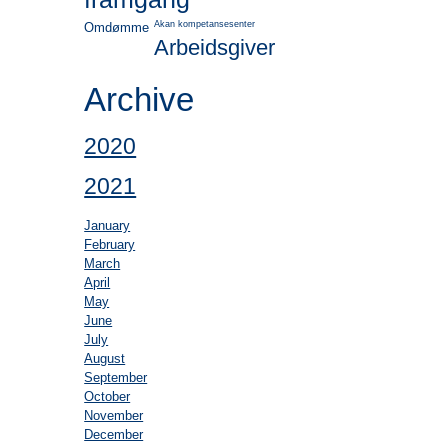
Akan kompetansesenter
Omdømme
Arbeidsgiver
Archive
2020
2021
January
February
March
April
May
June
July
August
September
October
November
December