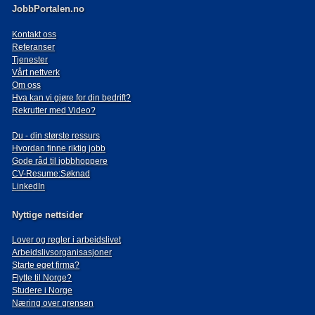
JobbPortalen.no
Kontakt oss
Referanser
Tjenester
Vårt nettverk
Om oss
Hva kan vi gjøre for din bedrift?
Rekrutter med Video?
Du - din største ressurs
Hvordan finne riktig jobb
Gode råd til jobbhoppere
CV-Resume:Søknad
LinkedIn
Nyttige nettsider
Lover og regler i arbeidslivet
Arbeidslivsorganisasjoner
Starte eget firma?
Flytte til Norge?
Studere i Norge
Næring over grensen