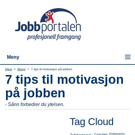
Meny
Hjem
>
Blogg
>
7 tips til motivasjon på jobben
7 tips til motivasjon
på jobben
- Sånn forbedrer du ytelsen.
Tag Cloud
Hodejegerne
Coachen