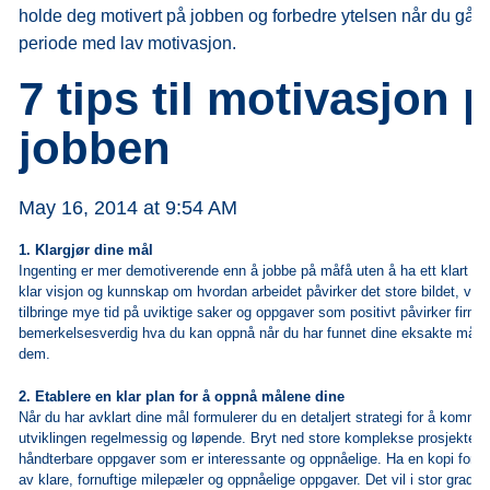
holde deg motivert på jobben og forbedre ytelsen når du går
periode med lav motivasjon.
7 tips til motivasjon 
jobben
May 16, 2014 at 9:54 AM
1. Klargjør dine mål
Ingenting er mer demotiverende enn å jobbe på måfå uten å ha ett klart mål
klar visjon og kunnskap om hvordan arbeidet påvirker det store bildet, vil
tilbringe mye tid på uviktige saker og oppgaver som positivt påvirker firmae
bemerkelsesverdig hva du kan oppnå når du har funnet dine eksakte mål 
dem.
2. Etablere en klar plan for å oppnå målene dine
Når du har avklart dine mål formulerer du en detaljert strategi for å komme 
utviklingen regelmessig og løpende. Bryt ned store komplekse prosjekter i
håndterbare oppgaver som er interessante og oppnåelige. Ha en kopi for 
av klare, fornuftige milepæler og oppnåelige oppgaver. Det vil i stor grad f