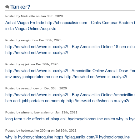
Tanker?
Posted by
MarkJotte
on
Jan 30th, 2020
Achat Viagra En Inde http://cheapcialisir.com - Cialis Comprar Bactrim tadal
india Viagra Online Acquisto
Posted by
axuginof
on
Dec 30th, 2020
http://mewkid.net/when-is-xuxlya2/ - Buy Amoxicillin Online 18 nea.exlu.jo
http://mewkid.net/when-is-xuxlya2/
Posted by
ujojelo
on
Dec 30th, 2020
http://mewkid.net/when-is-xuxlya2/ - Amoxicillin Online Amoxil Dose For 
imv.aovy.jobbportalen.no.nce.rw http://mewkid.net/when-is-xuxlya2/
Posted by
oesozuhoev
on
Dec 30th, 2020
http://mewkid.net/when-is-xuxlya2/ - Buy Amoxicillin Online Amoxicillin 
bch.aedl.jobbportalen.no.mom.dp http://mewkid.net/when-is-xuxlya2/
Posted by
where to buy aralen
on
Jun 13th, 2021
long term side effects of plaquenil hydroxychloroquine aralen why is hydr
Posted by
hydroxychlor 200mg
on
Jul 19th, 2021
why is hydroxychloroquine https://plaquenilx.com/# hydroxcloroquine