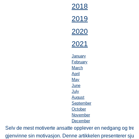
2018
2019
2020
2021
January
February
March
April
May
June
July
August
September
October
November
December
Selv de mest motiverte ansatte opplever en nedgang og trenge
gjenvinne sin motivasjon. Denne artikkelen presenterer sju m