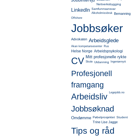
Jobbintervju
Nettverksbygging
Samfunnsansvar
LinkedIn
Alkoholmissbruk
Bemanning
Offshore
Jobbsøker
Advokaten
Arbeidsglede
Akan kompetansesenter
Rus
Helse Norge
Arbeidspsykologi
Mitt profesjonelle rykte
CV
Skole
Ingeniørnytt
Utdanning
Profesjonell
framgang
Legejobb.no
Arbeidsliv
Jobbsøknad
Omdømme
Pøbelprosjektet
Student
Trine Lise Jagge
Tips og råd