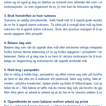
rutine og vil også gi deg en følelse av kontroll over arbeidet ditt som i stor
motivasjonen. Jo mer organisert du er, jo mer kan du fokusere og følge må
3. Bruk fremdriften av hver suksess
Suksess er veldig stimulerende. Jobb hardt nok til å oppnå gode resultater
du er for å oppnå større suksess. Ta sikte på å overgå dine mål og bruk fr
suksess for å oppnå større suksess. Bruk den positive energien til å oppnå
neste oppgave eller prosjekt.
4. Belønn deg selv
Belønn deg selv når du oppnår dine mål eller bestemte viktige milepæler. 
hvilke former denne belønning vil ta og hvilke oppgaver / prosjekter / result
belønnet. Dette vil gi deg noe å se frem til, ekstra motivasjon for å komme 
bølge av begeistring og entusiasme når oppnår ønskede mål.
5. Hold ting i perspektiv
Det er viktig å holde ting i perspektiv og alltid minne seg selv på hvorfor d
av lønn er det ofte om å realisere sitt potensial, føler seg nyttig, føle at ma
verden, uttrykke kreativitet, hjelpe andre og bidra til fellesskapet. List grun
feltet du er i. Når tidene er tøffe må du minne deg selv på hvorfor du gjør d
Men ikke glem at arbeid er arbeid og at du har et liv utenom jobben å se fre
6. Opprettholde en sunn balanse mellom arbeid og privat