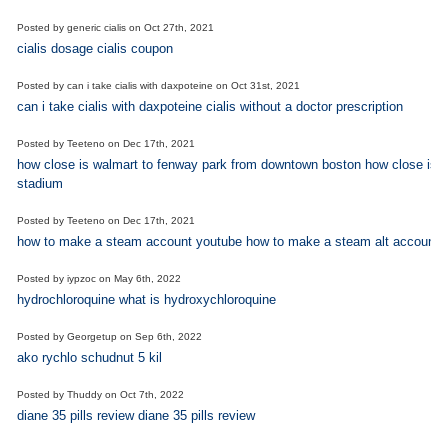
Posted by
generic cialis
on
Oct 27th, 2021
cialis dosage cialis coupon
Posted by
can i take cialis with daxpoteine
on
Oct 31st, 2021
can i take cialis with daxpoteine cialis without a doctor prescription
Posted by
Teeteno
on
Dec 17th, 2021
how close is walmart to fenway park from downtown boston how close is wa
stadium
Posted by
Teeteno
on
Dec 17th, 2021
how to make a steam account youtube how to make a steam alt account
Posted by
iypzoc
on
May 6th, 2022
hydrochloroquine what is hydroxychloroquine
Posted by
Georgetup
on
Sep 6th, 2022
ako rychlo schudnut 5 kil
Posted by
Thuddy
on
Oct 7th, 2022
diane 35 pills review diane 35 pills review