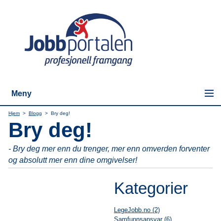
Meny
Hjem
>
Blogg
>
Bry deg!
Bry deg!
- Bry deg mer enn du trenger, mer enn omverden forventer
og absolutt mer enn dine omgivelser!
Kategorier
LegeJobb.no (2)
Samfunnsansvar (6)