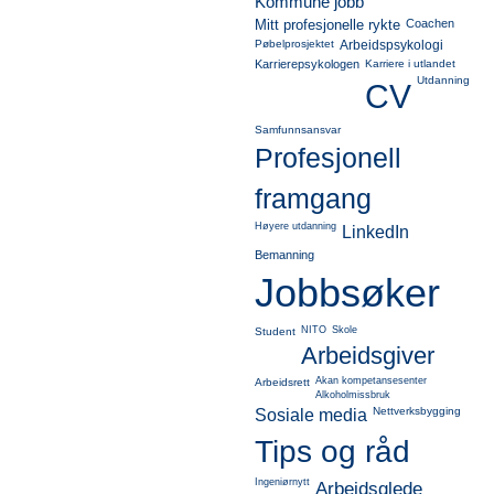
Kommune jobb
Mitt profesjonelle rykte
Coachen
Pøbelprosjektet
Arbeidspsykologi
Karrierepsykologen
Karriere i utlandet
Utdanning
CV
Samfunnsansvar
Profesjonell
framgang
Høyere utdanning
LinkedIn
Bemanning
Jobbsøker
NITO
Skole
Student
Arbeidsgiver
Akan kompetansesenter
Arbeidsrett
Alkoholmissbruk
Nettverksbygging
Sosiale media
Tips og råd
Ingeniørnytt
Arbeidsglede