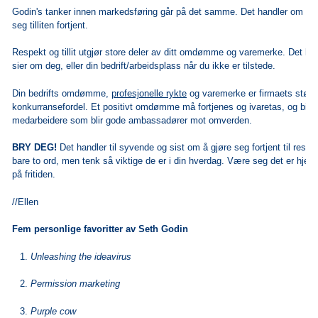
Godin's tanker innen markedsføring går på det samme. Det handler om å v
seg tilliten fortjent.
Respekt og tillit utgjør store deler av ditt omdømme og varemerke. Det h
sier om deg, eller din bedrift/arbeidsplass når du ikke er tilstede.
Din bedrifts omdømme,
profesjonelle rykte
og varemerke er firmaets størst
konkurransefordel. Et positivt omdømme må fortjenes og ivaretas, og bidra
medarbeidere som blir gode ambassadører mot omverden.
BRY DEG!
Det handler til syvende og sist om å gjøre seg fortjent til respekt
bare to ord, men tenk så viktige de er i din hverdag. Være seg det er hj
på fritiden.
//Ellen
Fem personlige favoritter av Seth Godin
Unleashing the ideavirus
Permission marketing
Purple cow