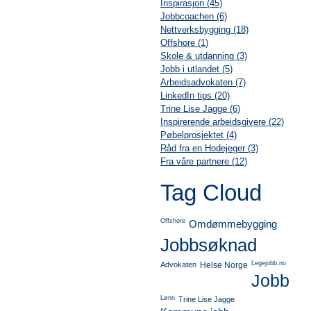
Inspirasjon (45)
Jobbcoachen (6)
Nettverksbygging (18)
Offshore (1)
Skole & utdanning (3)
Jobb i utlandet (5)
Arbeidsadvokaten (7)
LinkedIn tips (20)
Trine Lise Jagge (6)
Inspirerende arbeidsgivere (22)
Pøbelprosjektet (4)
Råd fra en Hodejeger (3)
Fra våre partnere (12)
Tag Cloud
Offshore
Omdømmebygging
Jobbsøknad
Legejobb.no
Advokaten
Helse Norge
Jobb
Lønn
Trine Lise Jagge