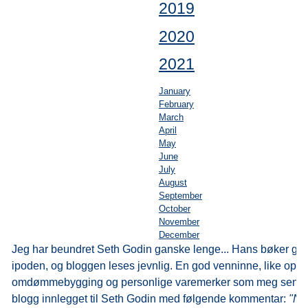
2019
2020
2021
January
February
March
April
May
June
July
August
September
October
November
December
Jeg har beundret Seth Godin ganske lenge... Hans bøker går
ipoden, og bloggen leses jevnlig. En god venninne, like opph
omdømmebygging og personlige varemerker som meg sendt
blogg innlegget til Seth Godin med følgende kommentar:
"No