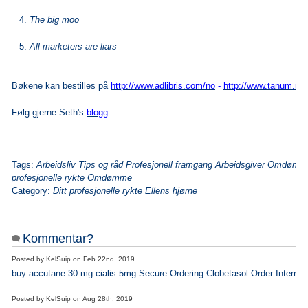
The big moo
All marketers are liars
Bøkene kan bestilles på
http://www.adlibris.com/no
-
http://www.tanum.no
Følg gjerne Seth's
blogg
Tags:
Arbeidsliv Tips og råd Profesjonell framgang Arbeidsgiver Omdømm
profesjonelle rykte Omdømme
Category:
Ditt profesjonelle rykte Ellens hjørne
Kommentar?
Posted by
KelSuip
on
Feb 22nd, 2019
buy accutane 30 mg cialis 5mg Secure Ordering Clobetasol Order Internet
Posted by
KelSuip
on
Aug 28th, 2019