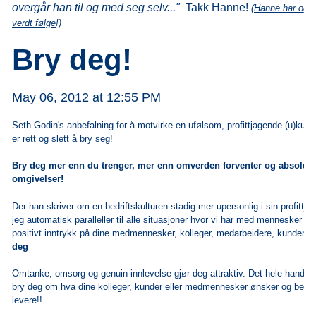
overgår han til og med seg selv..."
Takk Hanne!
(
Hanne har også
verdt følge
!)
Bry deg!
May 06, 2012 at 12:55 PM
Seth Godin
's anbefalning for å motvirke en ufølsom, profittjagende (u)kul
er rett og slett å bry seg!
Bry deg mer enn du trenger, mer enn omverden forventer og absolutt
omgivelser!
Der han skriver om en bedriftskulturen stadig mer upersonlig i sin profittj
jeg automatisk paralleller til alle situasjoner hvor vi har med mennesker å g
positivt inntrykk på dine medmennesker, kolleger, medarbeidere, kunder, 
deg
Omtanke, omsorg og genuin innlevelse gjør deg attraktiv. Det hele handler 
bry deg om hva dine kolleger, kunder eller medmennesker ønsker og behøve
levere!!