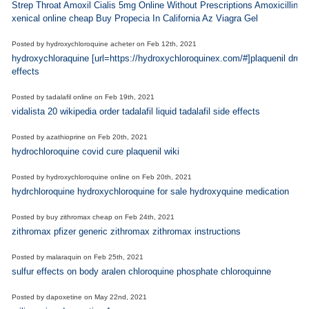
Strep Throat Amoxil Cialis 5mg Online Without Prescriptions Amoxicillin T
xenical online cheap Buy Propecia In California Az Viagra Gel
Posted by
hydroxychloroquine acheter
on
Feb 12th, 2021
hydroxychloraquine [url=https://hydroxychloroquinex.com/#]plaquenil drug[/
effects
Posted by
tadalafil online
on
Feb 19th, 2021
vidalista 20 wikipedia order tadalafil liquid tadalafil side effects
Posted by
azathioprine
on
Feb 20th, 2021
hydrochloroquine covid cure plaquenil wiki
Posted by
hydroxychloroquine online
on
Feb 20th, 2021
hydrchloroquine hydroxychloroquine for sale hydroxyquine medication
Posted by
buy zithromax cheap
on
Feb 24th, 2021
zithromax pfizer generic zithromax zithromax instructions
Posted by
malaraquin
on
Feb 25th, 2021
sulfur effects on body aralen chloroquine phosphate chloroquinne
Posted by
dapoxetine
on
May 22nd, 2021