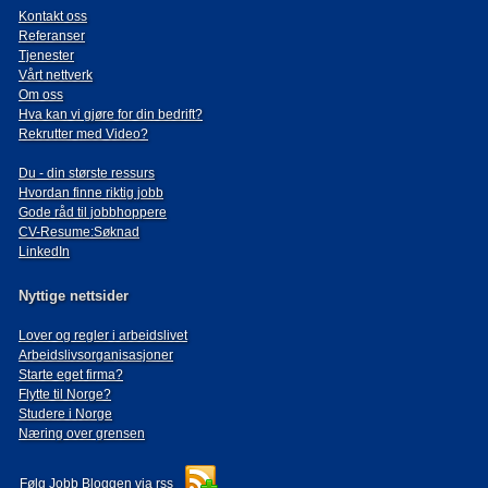
Kontakt oss
Referanser
Tjenester
Vårt nettverk
Om oss
Hva kan vi gjøre for din bedrift?
Rekrutter med Video?
Du - din største ressurs
Hvordan finne riktig jobb
Gode råd til jobbhoppere
CV-Resume:Søknad
LinkedIn
Nyttige nettsider
Lover og regler i arbeidslivet
Arbeidslivsorganisasjoner
Starte eget firma?
Flytte til Norge?
Studere i Norge
Næring over grensen
Følg Jobb Bloggen via rss