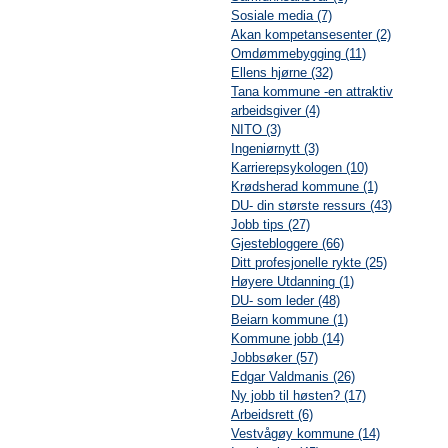
Sosiale media (7)
Akan kompetansesenter (2)
Omdømmebygging (11)
Ellens hjørne (32)
Tana kommune -en attraktiv
arbeidsgiver (4)
NITO (3)
Ingeniørnytt (3)
Karrierepsykologen (10)
Krødsherad kommune (1)
DU- din største ressurs (43)
Jobb tips (27)
Gjestebloggere (66)
Ditt profesjonelle rykte (25)
Høyere Utdanning (1)
DU- som leder (48)
Beiarn kommune (1)
Kommune jobb (14)
Jobbsøker (57)
Edgar Valdmanis (26)
Ny jobb til høsten? (17)
Arbeidsrett (6)
Vestvågøy kommune (14)