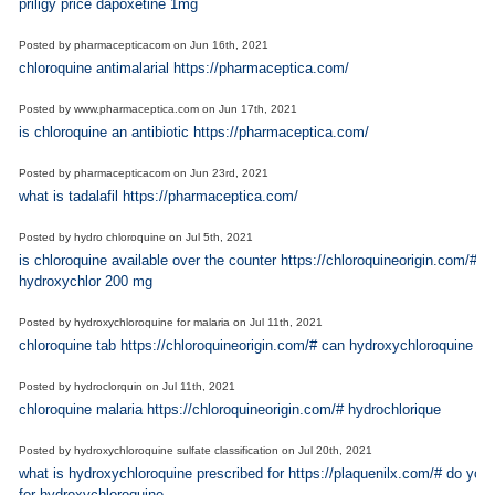
priligy price dapoxetine 1mg
Posted by
pharmacepticacom
on
Jun 16th, 2021
chloroquine antimalarial https://pharmaceptica.com/
Posted by
www.pharmaceptica.com
on
Jun 17th, 2021
is chloroquine an antibiotic https://pharmaceptica.com/
Posted by
pharmacepticacom
on
Jun 23rd, 2021
what is tadalafil https://pharmaceptica.com/
Posted by
hydro chloroquine
on
Jul 5th, 2021
is chloroquine available over the counter https://chloroquineorigin.com/# si
hydroxychlor 200 mg
Posted by
hydroxychloroquine for malaria
on
Jul 11th, 2021
chloroquine tab https://chloroquineorigin.com/# can hydroxychloroquine
Posted by
hydroclorquin
on
Jul 11th, 2021
chloroquine malaria https://chloroquineorigin.com/# hydrochlorique
Posted by
hydroxychloroquine sulfate classification
on
Jul 20th, 2021
what is hydroxychloroquine prescribed for https://plaquenilx.com/# do you 
for hydroxychloroquine