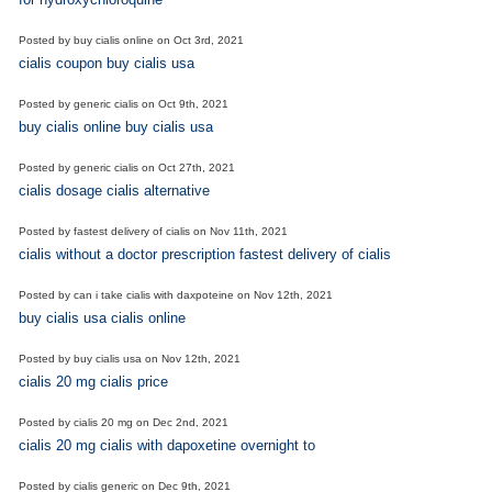
Posted by
buy cialis online
on
Oct 3rd, 2021
cialis coupon buy cialis usa
Posted by
generic cialis
on
Oct 9th, 2021
buy cialis online buy cialis usa
Posted by
generic cialis
on
Oct 27th, 2021
cialis dosage cialis alternative
Posted by
fastest delivery of cialis
on
Nov 11th, 2021
cialis without a doctor prescription fastest delivery of cialis
Posted by
can i take cialis with daxpoteine
on
Nov 12th, 2021
buy cialis usa cialis online
Posted by
buy cialis usa
on
Nov 12th, 2021
cialis 20 mg cialis price
Posted by
cialis 20 mg
on
Dec 2nd, 2021
cialis 20 mg cialis with dapoxetine overnight to
Posted by
cialis generic
on
Dec 9th, 2021