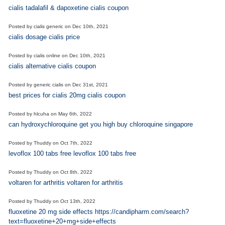
cialis tadalafil & dapoxetine cialis coupon
Posted by
cialis generic
on
Dec 10th, 2021
cialis dosage cialis price
Posted by
cialis online
on
Dec 10th, 2021
cialis alternative cialis coupon
Posted by
generic cialis
on
Dec 31st, 2021
best prices for cialis 20mg cialis coupon
Posted by
hlcuha
on
May 6th, 2022
can hydroxychloroquine get you high buy chloroquine singapore
Posted by
Thuddy
on
Oct 7th, 2022
levoflox 100 tabs free levoflox 100 tabs free
Posted by
Thuddy
on
Oct 8th, 2022
voltaren for arthritis voltaren for arthritis
Posted by
Thuddy
on
Oct 13th, 2022
fluoxetine 20 mg side effects https://candipharm.com/search?
text=fluoxetine+20+mg+side+effects