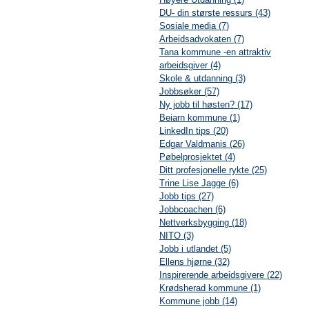
DU- din største ressurs (43)
Sosiale media (7)
Arbeidsadvokaten (7)
Tana kommune -en attraktiv
arbeidsgiver (4)
Skole & utdanning (3)
Jobbsøker (57)
Ny jobb til høsten? (17)
Beiarn kommune (1)
LinkedIn tips (20)
Edgar Valdmanis (26)
Pøbelprosjektet (4)
Ditt profesjonelle rykte (25)
Trine Lise Jagge (6)
Jobb tips (27)
Jobbcoachen (6)
Nettverksbygging (18)
NITO (3)
Jobb i utlandet (5)
Ellens hjørne (32)
Inspirerende arbeidsgivere (22)
Krødsherad kommune (1)
Kommune jobb (14)