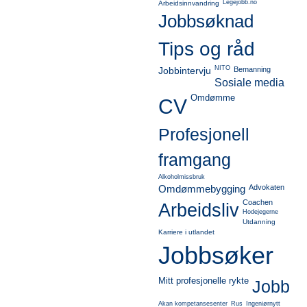
Legejobb.no
Arbeidsinnvandring
Jobbsøknad
Tips og råd
NITO
Jobbintervju
Bemanning
Sosiale media
Omdømme
CV
Profesjonell
framgang
Alkoholmissbruk
Omdømmebygging
Advokaten
Coachen
Arbeidsliv
Hodejegerne
Utdanning
Karriere i utlandet
Jobbsøker
Mitt profesjonelle rykte
Jobb
Akan kompetansesenter
Rus
Ingeniørnytt