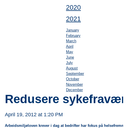
2020
2021
January
February
March
April
May
June
July
August
September
October
November
December
Redusere sykefravær
April 19, 2012 at 1:20 PM
Arbeidsmiljøloven krever i dag at bedrifter har fokus på helsefremm