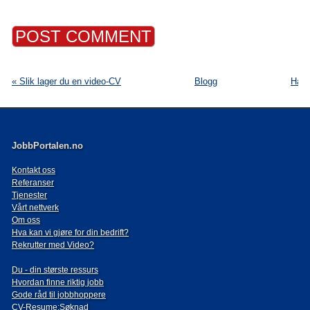
« Slik lager du en video-CV
Blogg
Har 
JobbPortalen.no
Kontakt oss
Referanser
Tjenester
Vårt nettverk
Om oss
Hva kan vi gjøre for din bedrift?
Rekrutter med Video?
Du - din største ressurs
Hvordan finne riktig jobb
Gode råd til jobbhoppere
CV-Resume:Søknad