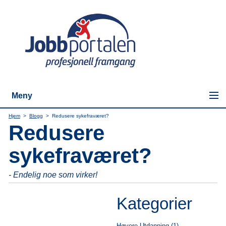
Meny
Hjem
>
Blogg
>
Redusere sykefraværet?
Redusere
sykefraværet?
- Endelig noe som virker!
Kategorier
Høyere Utdanning (1)