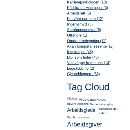
Karrierepsykologen (10)
Råd fra en Hodejeger (3)
Arbeidsrett (6)
Fra våre partnere (12)
Ingeniørnytt (3)
Samfunnsansvar (6)
Offshore (1)
Omdømmebygging (11)
Akan kompetansesenter (2)
Inspirasjon (45)
DU- som leder (48)
Vestvågøy kommune (14)
LegeJobb.no (2)
Gjestebloggere (66)
Tag Cloud
Offshore
Arbeidspsykologi
Høyere utdanning
Nettverksbygging
Pøbelprosjektet
Arbeidsglede
Student
Samfunnsansvar
Arbeidsgiver