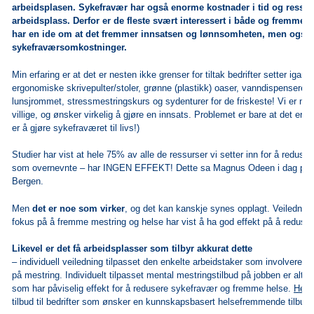
arbeidsplasen. Sykefravær har også enorme kostnader i tid og ressurs
arbeidsplass. Derfor er de fleste svært interessert i både og fremme 
har en ide om at det fremmer innsatsen og lønnsomheten, men også f
sykefraværsomkostninger.
Min erfaring er at det er nesten ikke grenser for tiltak bedrifter setter igan
ergonomiske skrivepulter/stoler, grønne (plastikk) oaser, vanndispensere, f
lunsjrommet, stressmestringskurs og sydenturer for de friskeste! Vi er me
villige, og ønsker virkelig å gjøre en innsats. Problemet er bare at det er 
er å gjøre sykefraværet til livs!)
Studier har vist at hele 75% av alle de ressurser vi setter inn for å reduse
som overnevnte – har INGEN EFFEKT! Dette sa Magnus Odeen i dag på
Bergen.
Men
det er noe som virker
, og det kan kanskje synes opplagt. Veilednin
fokus på å fremme mestring og helse har vist å ha god effekt på å reduse
Likevel er det få arbeidsplasser som tilbyr akkurat dette
– individuell veiledning tilpasset den enkelte arbeidstaker som involverer f
på mestring. Individuelt tilpasset mental mestringstilbud på jobben er altså
som har påviselig effekt for å redusere sykefravær og fremme helse.
Hels
tilbud til bedrifter som ønsker en kunnskapsbasert helsefremmende tilbud t