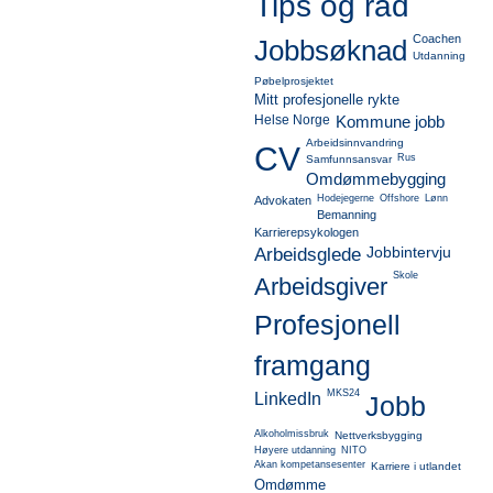
Tips og råd
Coachen
Jobbsøknad
Utdanning
Pøbelprosjektet
Mitt profesjonelle rykte
Helse Norge
Kommune jobb
Arbeidsinnvandring
CV
Rus
Samfunnsansvar
Omdømmebygging
Hodejegerne
Offshore
Lønn
Advokaten
Bemanning
Karrierepsykologen
Jobbintervju
Arbeidsglede
Skole
Arbeidsgiver
Profesjonell
framgang
MKS24
LinkedIn
Jobb
Alkoholmissbruk
Nettverksbygging
Høyere utdanning
NITO
Akan kompetansesenter
Karriere i utlandet
Omdømme