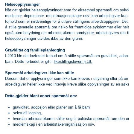
Helseopplysninger
Når det gjelder helseopplysninger som for eksempel spørsmål om sykdom
medisiner, depresjoner, menstruasjonsplager osv. kan arbeidsgiver kun st
forhold som er nødvendige for å utføre stillingens arbeidsoppgaver. Det er imi
å stille generelle spørsmål om risiko for fremtidige sykdommer eller helse
også uten betydning om arbeidssøkeren samtykker, arbeidsgivers rett til å
helseopplysninger utvides ikke av den grunn.
Graviditet og familieplanlegging
I 2010 ble det lovfestet forbud om å stille spørsmål om graviditet, adopsjon
barn. Dette forbudet er gitt i
likestillingsloven § 18.
Spørsmål arbeidsgiver ikke kan stille
Dersom det er opplysninger som ikke kan kreves i utlysning eller på en a
arbeidsgiver heller ikke ved intervju kreve slike opplysninger av en søker.
Dette gjelder blant annet spørsmål om:
graviditet, adopsjon eller planer om å få barn
seksuell legning,
hvordan arbeidssøkeren stiller seg til politiske spørsmål, om den er
medlemskap i en arbeidstakerorganisasjon osv.