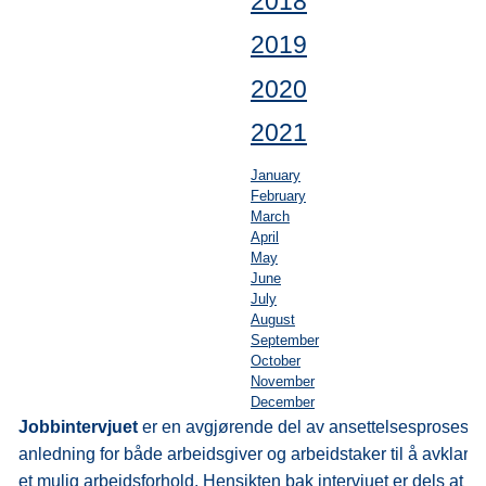
2018
2019
2020
2021
January
February
March
April
May
June
July
August
September
October
November
December
Jobbintervjuet
er en avgjørende del av ansettelsesprosesse
anledning for både arbeidsgiver og arbeidstaker til å avklare f
et mulig arbeidsforhold. Hensikten bak intervjuet er dels at a