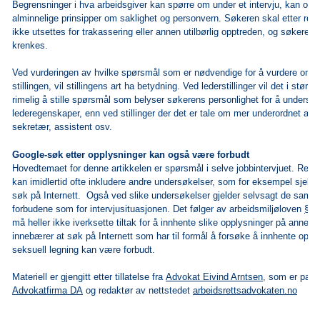
Begrensninger i hva arbeidsgiver kan spørre om under et intervju, kan ogs
alminnelige prinsipper om saklighet og personvern. Søkeren skal etter reg
ikke utsettes for trakassering eller annen utilbørlig opptreden, og søkerens
krenkes.
Ved vurderingen av hvilke spørsmål som er nødvendige for å vurdere om sø
stillingen, vil stillingens art ha betydning. Ved lederstillinger vil det i stør
rimelig å stille spørsmål som belyser søkerens personlighet for å unders
lederegenskaper, enn ved stillinger der det er tale om mer underordnet arb
sekretær, assistent osv.
Google-søk etter opplysninger kan også være forbudt
Hovedtemaet for denne artikkelen er spørsmål i selve jobbintervjuet. Rekr
kan imidlertid ofte inkludere andre undersøkelser, som for eksempel sjekk 
søk på Internett. Også ved slike undersøkelser gjelder selvsagt de sam
forbudene som for intervjusituasjonen. Det følger av arbeidsmiljøloven
§ 1
må heller ikke iverksette tiltak for å innhente slike opplysninger på annen
innebærer at søk på Internett som har til formål å forsøke å innhente oppl
seksuell legning kan være forbudt.
Materiell er gjengitt etter tillatelse fra
Advokat Eivind Arntsen,
som er partn
Advokatfirma DA
og redaktør av nettstedet
arbeidsrettsadvokaten.no