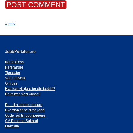
« prev
JobbPortalen.no
Kontakt oss
Referanser
Tjenester
Vårt nettverk
Om oss
Hva kan vi gjøre for din bedrift?
Rekrutter med Video?
Du - din største ressurs
Hvordan finne riktig jobb
Gode råd til jobbhoppere
CV-Resume:Søknad
LinkedIn