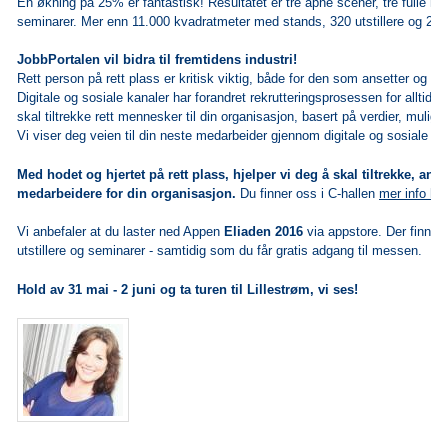
En økning på 25% er fantastisk! Resultatet er t
re åpne scener, tre fulle hal
seminarer.
Mer enn 11.000 kvadratmeter
med stands, 320 utstillere og 20
JobbPortalen vil bidra til fremtidens industri!
Rett person på rett plass er kritisk viktig, både for den som ansetter og d
Digitale og sosiale kanaler har forandret rekrutteringsprosessen for alltid. V
skal tiltrekke rett mennesker til din organisasjon, basert på verdier, mulighe
Vi viser deg veien til din neste medarbeider gjennom digitale og sosiale ka
Med hodet og hjertet på rett plass, hjelper vi deg å skal tiltrekke, ans
medarbeidere for din organisasjon.
Du finner oss i C-hallen
mer info he
Vi anbefaler at du laster ned Appen
Eliaden 2016
via appstore. Der finner 
utstillere og seminarer - samtidig som du får gratis adgang til messen.
Hold av 31 mai - 2 juni og ta turen til Lillestrøm, vi ses!