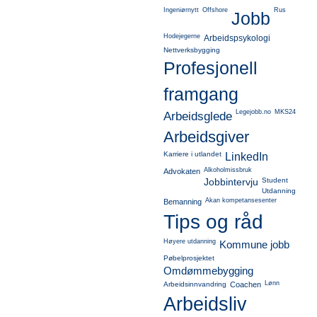
Ingeniørnytt
Offshore
Rus
Jobb
Hodejegerne
Arbeidspsykologi
Nettverksbygging
Profesjonell
framgang
Legejobb.no
MKS24
Arbeidsglede
Arbeidsgiver
Karriere i utlandet
LinkedIn
Alkoholmissbruk
Advokaten
Jobbintervju
Student
Utdanning
Akan kompetansesenter
Bemanning
Tips og råd
Høyere utdanning
Kommune jobb
Pøbelprosjektet
Omdømmebygging
Lønn
Arbeidsinnvandring
Coachen
Arbeidsliv