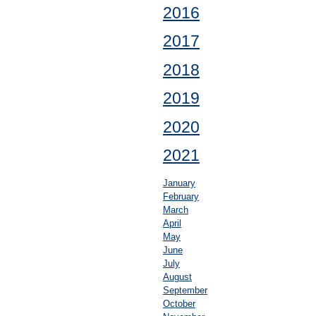
2016
2017
2018
2019
2020
2021
January
February
March
April
May
June
July
August
September
October