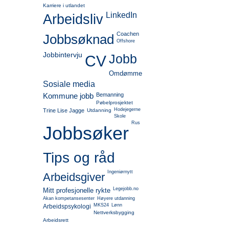
Karriere i utlandet
LinkedIn
Arbeidsliv
Coachen
Jobbsøknad
Offshore
Jobbintervju
Jobb
CV
Omdømme
Sosiale media
Kommune jobb
Bemanning
Pøbelprosjektet
Hodejegerne
Trine Lise Jagge
Utdanning
Skole
Rus
Jobbsøker
Tips og råd
Ingeniørnytt
Arbeidsgiver
Legejobb.no
Mitt profesjonelle rykte
Akan kompetansesenter
Høyere utdanning
MKS24
Lønn
Arbeidspsykologi
Nettverksbygging
Arbeidsrett