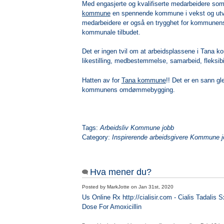
Med engasjerte og kvalifiserte medarbeidere som 
kommune
en spennende kommune i vekst og utv
medarbeidere er også en trygghet for kommunens
kommunale tilbudet.
Det er ingen tvil om at arbeidsplassene i Tana
likestilling, medbestemmelse, samarbeid, fleksibili
Hatten av for
Tana kommune
!! Det er en sann gle
kommunens omdømmebygging.
Tags:
Arbeidsliv Kommune jobb
Category:
Inspirerende arbeidsgivere Kommune j
Hva mener du?
Posted by
MarkJotte
on
Jan 31st, 2020
Us Online Rx http://cialisir.com - Cialis Tadalis S
Dose For Amoxicillin