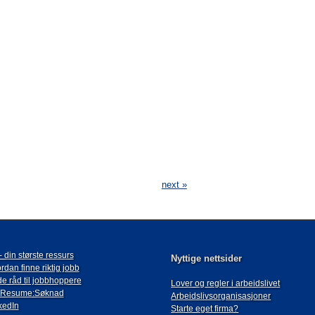
next »
- din største ressurs
Nyttige nettsider
rdan finne riktig jobb
e råd til jobbhoppere
Lover og regler i arbeidslivet
-Resume:Søknad
Arbeidslivsorganisasjoner
kedIn
Starte eget firma?