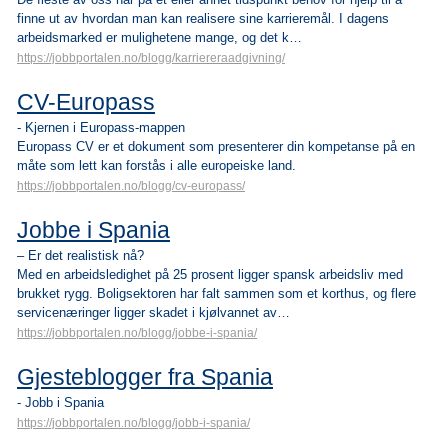
finne ut av hvordan man kan realisere sine karrieremål. I dagens
arbeidsmarked er mulighetene mange, og det k…
https://jobbportalen.no/blogg/karriereraadgivning/
CV-Europass
- Kjernen i Europass-mappen
Europass CV er et dokument som presenterer din kompetanse på en
måte som lett kan forstås i alle europeiske land.
https://jobbportalen.no/blogg/cv-europass/
Jobbe i Spania
– Er det realistisk nå?
Med en arbeidsledighet på 25 prosent ligger spansk arbeidsliv med
brukket rygg. Boligsektoren har falt sammen som et korthus, og flere
servicenæringer ligger skadet i kjølvannet av…
https://jobbportalen.no/blogg/jobbe-i-spania/
Gjesteblogger fra Spania
- Jobb i Spania
https://jobbportalen.no/blogg/jobb-i-spania/