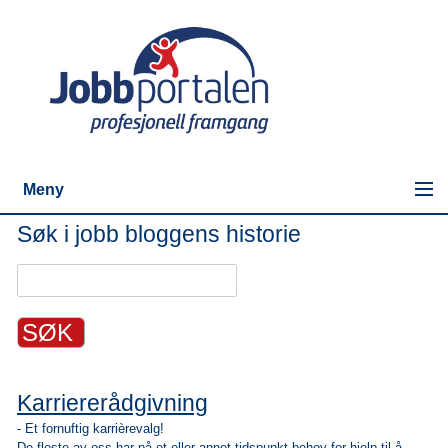
Meny
Søk i jobb bloggens historie
Karriererådgivning
- Et fornuftig karrièrevalg!
De fleste av oss har på et eller annet tidspunkt behov for hjelp til å