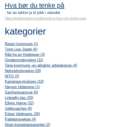
Hva bør du tenke på
- før du takker ja til jobb i utlandet
https://jobbportalen.no/blogg/hva-boer-du-tenke-paa/
kategorier
Beiarn kommune (1)
Trine Lise Jagge (6)
Råd fra en Hodejeger (3)
Omdømmebygging (11)
Tana kommune -en attraktiv arbeidsgiver (4)
Nettverksbygging (18)
NITO (3)
Karrierepsykologen (10)
Høyere Utdanning (1)
Samfunnsansvar (6)
LinkedIn tips (20)
Ellens hjørne (32)
Jobbcoachen (6)
Edgar Valdmanis (26)
Pøbelprosjektet (4)
Akan kompetansesenter (2)