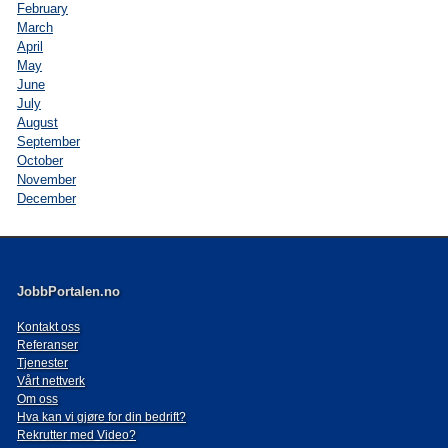
February
March
April
May
June
July
August
September
October
November
December
JobbPortalen.no
Kontakt oss
Referanser
Tjenester
Vårt nettverk
Om oss
Hva kan vi gjøre for din bedrift?
Rekrutter med Video?